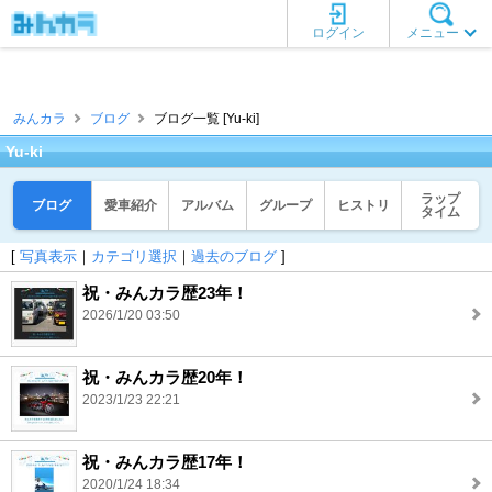
ログイン
メニュー
みんカラ
ブログ
ブログ一覧 [Yu-ki]
Yu-ki
ラップ
ブログ
愛車紹介
アルバム
グループ
ヒストリ
タイム
[
写真表示
｜
カテゴリ選択
｜
過去のブログ
]
祝・みんカラ歴23年！
2026/1/20 03:50
祝・みんカラ歴20年！
2023/1/23 22:21
祝・みんカラ歴17年！
2020/1/24 18:34