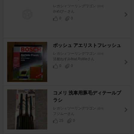
レガシィツーリングワゴン
[BH]
かめぴ～さん
0
0
ボッシュ アエリストフレッシュ
レガシィツーリングワゴン
[BH]
法被ねずみfeat.Rutileさん
0
0
コメリ 洗車用豚毛ディテールブ
ラシ
レガシィツーリングワゴン
[BH]
フジムーさん
25
0