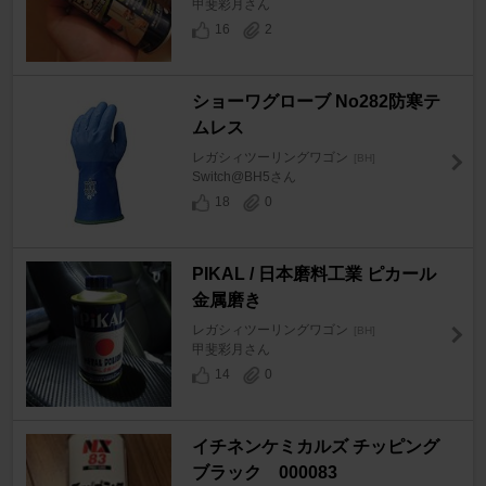
甲斐彩月さん
16
2
ショーワグローブ No282防寒テ
ムレス
レガシィツーリングワゴン
[BH]
Switch@BH5さん
18
0
PIKAL / 日本磨料工業 ピカール
金属磨き
レガシィツーリングワゴン
[BH]
甲斐彩月さん
14
0
イチネンケミカルズ チッピング
ブラック 000083