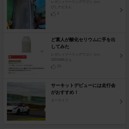
レガシィツーリングワゴン
[BH]
ぴしナビさん
3
ど素人が酸化セリウムに手を出
してみた
レガシィツーリングワゴン
[BH]
2001kkfcさん
25
サーキットデビューには走行会
がおすすめ！
カーライフ