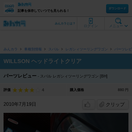
ダウンロード
記事を保存していつでも見られる！
みんカラとは？
ログイン
メニュー
みんカラ
車種別情報
スバル
レガシィツーリングワゴン
パーツレビ
WILLSON ヘッドライトクリア
パーツレビュー
スバル レガシィツーリングワゴン [BH]
4
評価
購入価格
880 円
2010年7月19日
クリップ