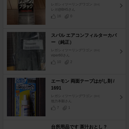
レガシィツーリングワゴン
[BH]
レガ@BH5さん
16
0
スバル エアコンフィルターカバ
ー（純正）
レガシィツーリングワゴン
[BH]
viper60さん
10
2
エーモン 両面テープはがし剤 /
1691
レガシィツーリングワゴン
[BH]
他力本願さん
7
1
台所用品です 茶汁おとし？