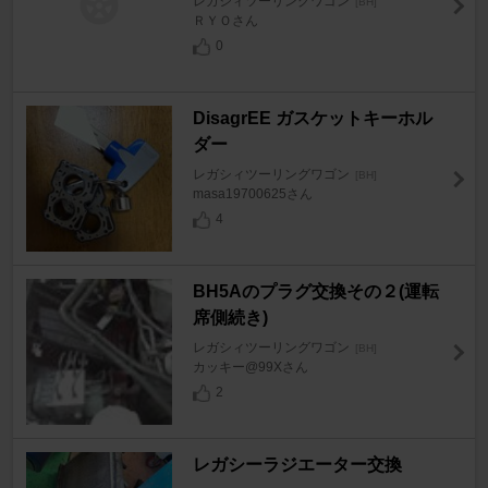
レガシィツーリングワゴン
[BH]
ＲＹＯさん
0
DisagrEE ガスケットキーホル
ダー
レガシィツーリングワゴン
[BH]
masa19700625さん
4
BH5Aのプラグ交換その２(運転
席側続き)
レガシィツーリングワゴン
[BH]
カッキー@99Xさん
2
レガシーラジエーター交換