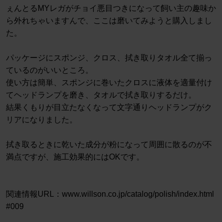
ぇんとるMYレガがチョイ悪目つきになって飼い主の趣味か
ら外れちゃいますんで、ここは磨いてみようと購入しまし
た。
パッケージにスポンジ、クロス、拭き取りタオル全て揃っ
ているのがいいところ。
使い方は簡単、スポンジに巻いたクロスに液体を適量付け
てヘッドランプを磨き、タオルで拭き取りするだけ。
結果くもりが目立たなくなって文字通りヘッドランプがク
リアになりました。
拭き取るときに乾いた成分が粉になって周囲に散るのが不
満点ですが、施工効果的にはOKです。
関連情報URL：www.willson.co.jp/catalog/polish/index.html
#009