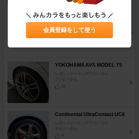
ｃａｒｒｏｚｚｅｒｉａ ＡＶＩ
Ｃ－Ｈ９９
会員登録をして使う
レガシィツーリングワゴン
[BH]
てつおざさん
0
YOKOHAMA AVS MODEL T5
レガシィツーリングワゴン
[BH]
フジムーさん
22
Continental UltraContact UC6
レガシィツーリングワゴン
[BH]
ガオジンさん
9