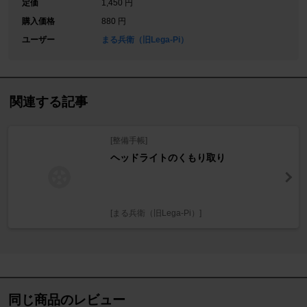
定価
1,450 円
購入価格
880 円
ユーザー
まる兵衛（旧Lega-Pi）
関連する記事
[整備手帳]
ヘッドライトのくもり取り
[まる兵衛（旧Lega-Pi）]
同じ商品のレビュー