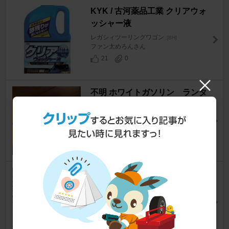
KYK / 古河薬品工業 クリアウォ
ッシャー液
レガシィツーリングワゴン
[BH]
ファン太めろんさん
21
0
不明 ホワイトガソリン ランタ
ン用
レガシィツーリングワゴン
[BH]
レガ@BH5さん
14
0
テクノ・ソテック ヘッドライト
クリーナー＆コートセット
レガシィツーリングワゴン
[BH]
fパパさん
13
0