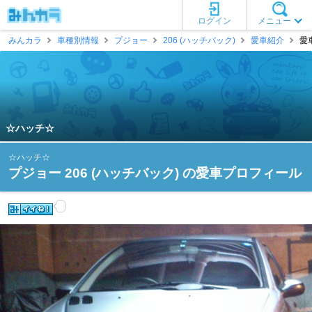
ログイン
メニュー
みんカラ
車種別情報
プジョー
206 (ハッチバック)
愛車紹介
愛
☆ハッチ☆
☆ハッチ☆
プジョー 206 (ハッチバック) の愛車プロフィール