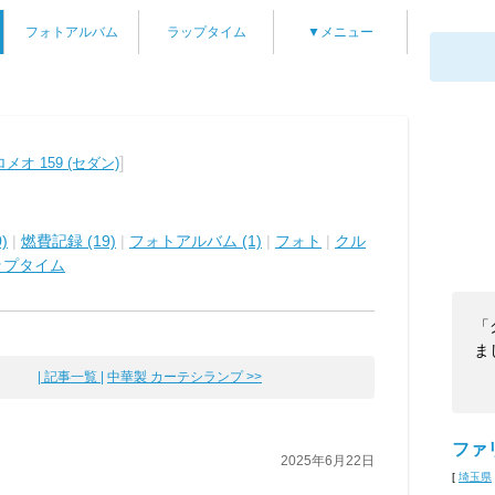
フォトアルバム
ラップタイム
▼メニュー
]
オ 159 (セダン)
)
|
燃費記録 (19)
|
フォトアルバム (1)
|
フォト
|
クル
ップタイム
「
ま
| 記事一覧 |
中華製 カーテシランプ >>
ファ
2025年6月22日
[
埼玉県