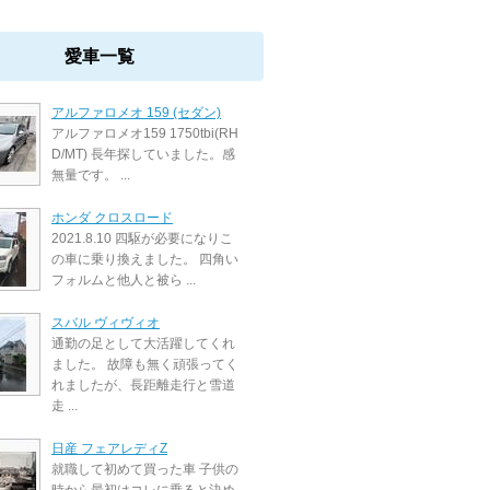
愛車一覧
アルファロメオ 159 (セダン)
アルファロメオ159 1750tbi(RH
D/MT) 長年探していました。感
無量です。 ...
ホンダ クロスロード
2021.8.10 四駆が必要になりこ
の車に乗り換えました。 四角い
フォルムと他人と被ら ...
スバル ヴィヴィオ
通勤の足として大活躍してくれ
ました。 故障も無く頑張ってく
れましたが、長距離走行と雪道
走 ...
日産 フェアレディZ
就職して初めて買った車 子供の