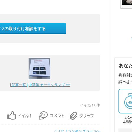
ーツの取り付け相談をする
あな
複数社
調べよ
| 記事一覧 |
中華製 カーテシランプ >>
イイね！0件
イイね！ランキングページへ