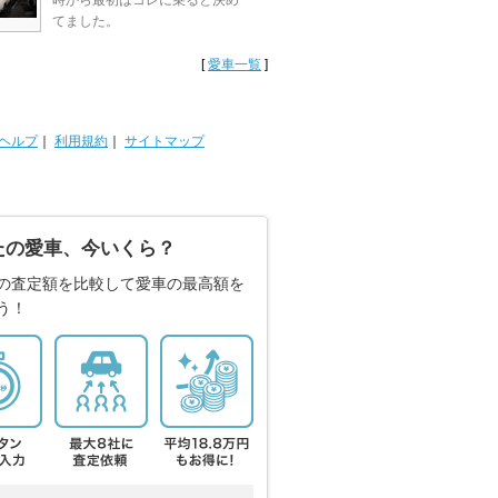
時から最初はコレに乗ると決め
てました。
[
愛車一覧
]
ヘルプ
｜
利用規約
｜
サイトマップ
たの愛車、今いくら？
の査定額を比較して愛車の最高額を
う！