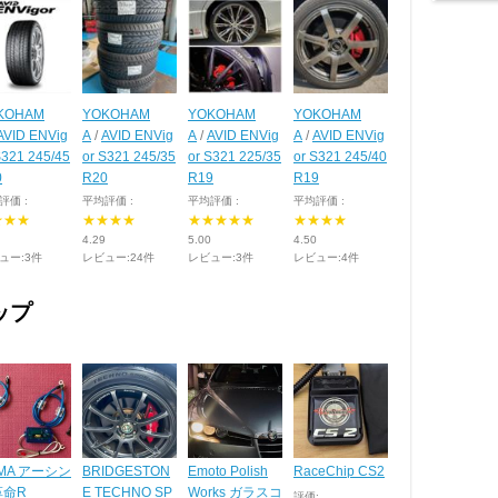
KOHAM
YOKOHAM
YOKOHAM
YOKOHAM
AVID ENVig
A
/
AVID ENVig
A
/
AVID ENVig
A
/
AVID ENVig
S321 245/45
or S321 245/35
or S321 225/35
or S321 245/40
0
R20
R19
R19
評価 :
平均評価 :
平均評価 :
平均評価 :
★★★
★★★★
★★★★★
★★★★
4.29
5.00
4.50
ュー:3件
レビュー:24件
レビュー:3件
レビュー:4件
ップ
MA アーシン
BRIDGESTON
Emoto Polish
RaceChip CS2
革命R
E TECHNO SP
Works ガラスコ
評価: