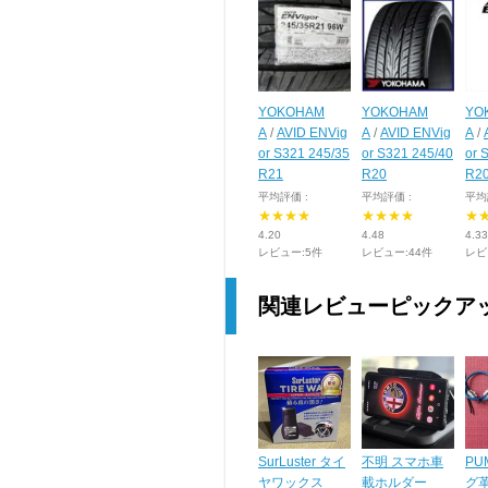
YOKOHAM
YOKOHAM
YO
A
/
AVID ENVig
A
/
AVID ENVig
A
/
or S321 245/35
or S321 245/40
or 
R21
R20
R2
平均評価 :
平均評価 :
平均
★★★★
★★★★
★
4.20
4.48
4.33
レビュー:5件
レビュー:44件
レビ
関連レビューピックア
SurLuster タイ
不明 スマホ車
PU
ヤワックス
載ホルダー
グ