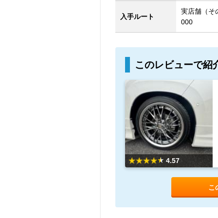
実店舗（その
入手ルート
000
このレビューで紹
4.57
こ