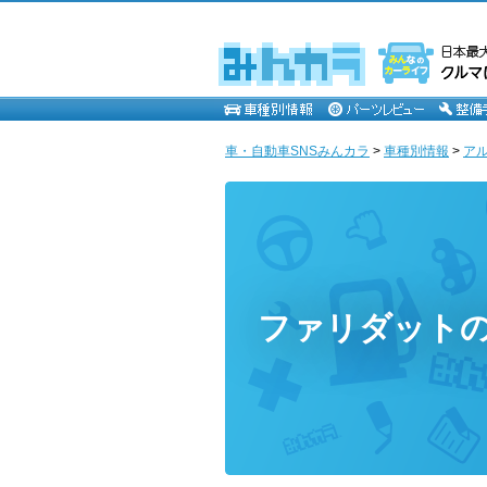
車・自動車SNSみんカラ
>
車種別情報
>
ア
ファリダット