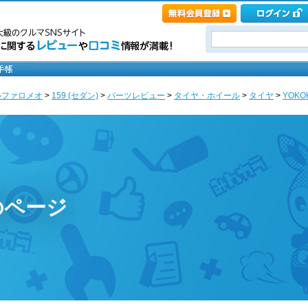
ルファロメオ
>
159 (セダン)
>
パーツレビュー
>
タイヤ・ホイール
>
タイヤ
>
YOKOH
のページ