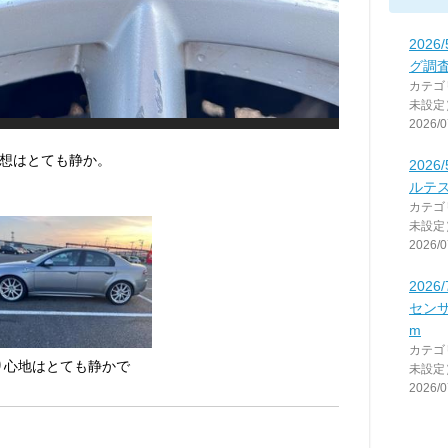
202
グ調査
カテゴ
未設定
2026/0
想はとても静か。
2026
ルテス
カテゴ
未設定
2026/0
202
センサ
m
カテゴ
り心地はとても静かで
未設定
。
2026/0