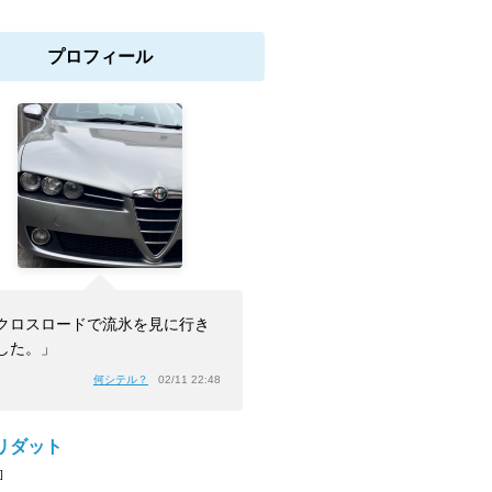
プロフィール
クロスロードで流氷を見に行き
した。」
何シテル？
02/11 22:48
リダット
]