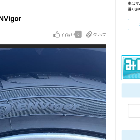
車はマ
乗り継
NVigor
0