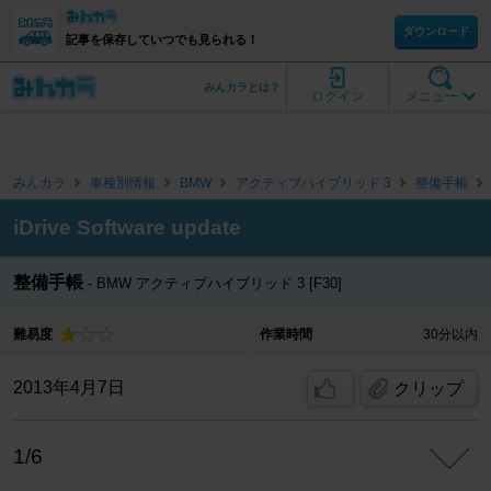
ダウンロード
記事を保存していつでも見られる！
みんカラとは？
ログイン
メニュー
みんカラ
車種別情報
BMW
アクティブハイブリッド 3
整備手帳
iDrive Software update
整備手帳
BMW アクティブハイブリッド 3 [F30]
難易度
作業時間
30分以内
2013年4月7日
クリップ
1/6