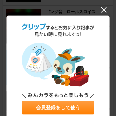
ゴング音 ロールスロイス
アクティブハイブリッド 3
[F30]
k a t s uさん
19
0
コーディング
アクティブハイブリッド 3
[F30]
k a t s uさん
19
1
セルフコーディング４ ecopr
oスタート
会員登録をして使う
アクティブハイブリッド 3
[F30]
kty30さん