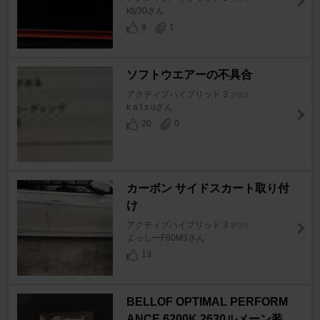
kty30さん
8
1
ソフトウエアーの不具合
アクティブハイブリッド 3
[F30]
k a t s uさん
20
0
カーボン サイドスカート取り付
け
アクティブハイブリッド 3
[F30]
よっしーF80M3さん
13
BELLOF OPTIMAL PERFORM
ANCE 6200K 2630ルメーン装