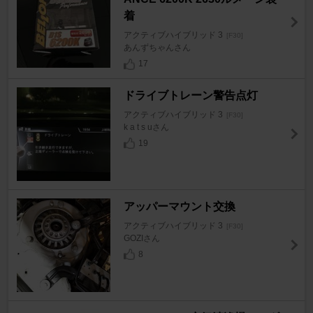
着
アクティブハイブリッド 3
[F30]
あんずちゃんさん
17
ドライブトレーン警告点灯
アクティブハイブリッド 3
[F30]
k a t s uさん
19
アッパーマウント交換
アクティブハイブリッド 3
[F30]
GOZIさん
8