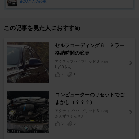
BOOさんの愛車
この記事を見た人におすすめ
セルフコーディング６ ミラー
格納時間の変更
アクティブハイブリッド 3
[F30]
kty30さん
7
1
コンピューターのリセットでご
まかし（？？？）
アクティブハイブリッド 3
[F30]
あんずちゃんさん
5
0