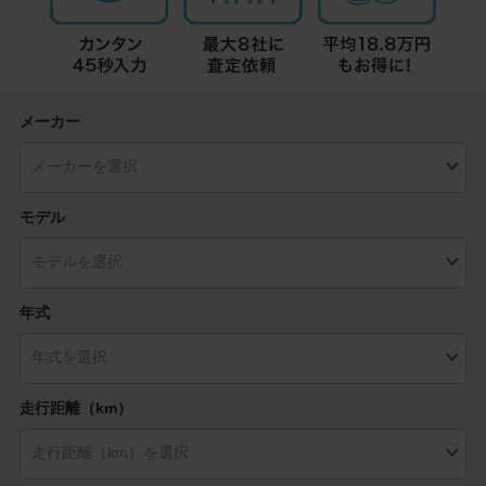
メーカー
モデル
年式
走行距離（km）