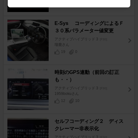
5
1
E-Sys コーディングによるＦ
３０系パラメーター値変更
アクティブハイブリッド 3
[F30]
瑠鹿さん
19
0
時刻のGPS連動（前回の訂正
も・・）
アクティブハイブリッド 3
[F30]
1959bokuさん
12
10
セルフコーディング２ ディス
クレーマー非表示化
アクティブハイブリッド 3
[F30]