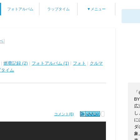
フォトアルバム
ラップタイム
▼メニュー
]
ーペ
|
燃費記録 (2)
|
フォトアルバム (1)
|
フォト
|
クルマ
プタイム
「
B
広
し
コメント(6)
に
ダ
象