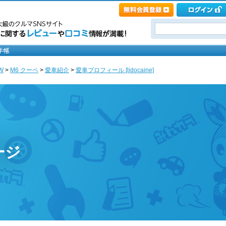
W
>
M6 クーペ
>
愛車紹介
>
愛車プロフィール [lidocaine]
ページ