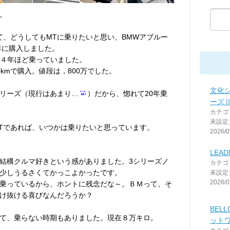
す。
ていて、どうしてもMTに乗りたいと思い、BMWアブルー
年に購入しました。
iを４年ほど乗っていました。
00kmで購入。値段は，800万でした。
文化
リーズ（現行はあまり…
）だから、惚れて20年乗
ーズ
カテゴ
未設定
Tであれば、いつかは乗りたいと思っています。
2026/0
LEAD
いうと結構クルマ好きという感がありました。3シリーズノ
カテゴ
少しうるさくてかっこよかったです。
未設定
2026/0
乗っているから、ホントに残念だな～。ＢＭって、そ
け抜ける喜びなんだろうか？
BELL
て、乗らない時期もありました。現在８万キロ。
ット