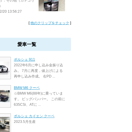
リ：その他（カテゴリ
）
2/20 13:56:27
[
他のクリップをチェック
]
愛車一覧
ポルシェ 911
2022年6月に申し込み金振り込
み。 7月に再度，値上げによる
再申し込み作成。 右PD ...
BMW M6 クーペ
☆BMW M6(88年)に乗っていま
す。 ビッグバンパー。 この前に
635CSi、ATに ...
ポルシェ カイエン クーペ
2023.5月生産