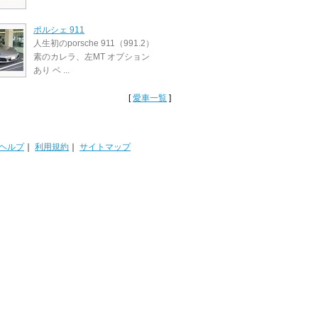
ポルシェ 911
人生初のporsche 911（991.2）
素のカレラ、左MT オプション
あり ベ ...
[
愛車一覧
]
ヘルプ
｜
利用規約
｜
サイトマップ