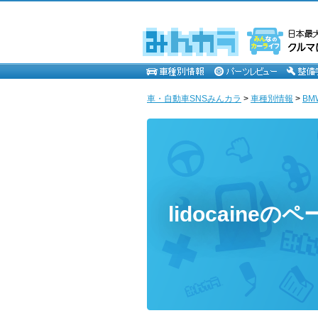
車・自動車SNSみんカラ
>
車種別情報
>
BM
lidocaineの