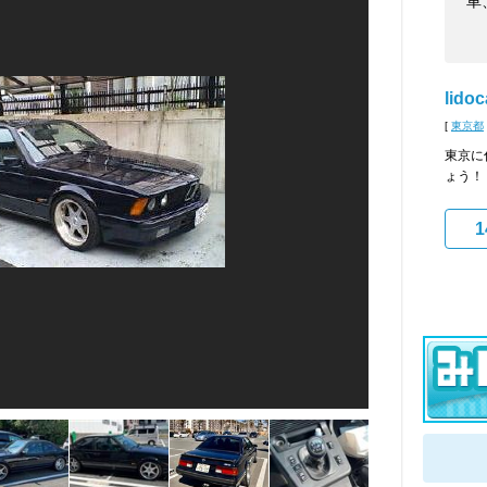
車
lidoc
[
東京都
東京に
ょう！
1