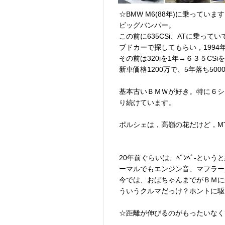
☆BMW M6(88年)に乗っていま
ビッグバンパー。
この前に635CSi、ATに乗っ
ブドカーで探してもらい，1994
その前は320iを1年→６３５CS
新車価格1200万で、5年落ち50
基本古いＢＭＷが好き。特に６シ
り続けています。
ポルシェは，高嶺の花だけど，M
20年前ぐらいは、ﾍﾞﾝﾍﾞ-と
ーマルでもエンジン音、マフラー
今では、おばちゃんまでがＢＭに
ういうクルマだっけ？ホントに駆
☆距離が伸びるのがもったいなく