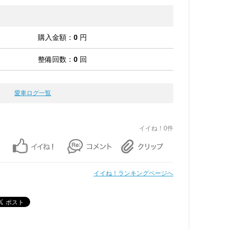
購入金額：
0
円
整備回数：
0
回
愛車ログ一覧
イイね！0件
イイね！ランキングページへ