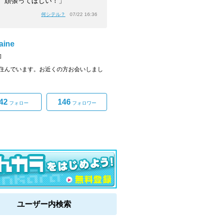
、頑張ってほしい！」
何シテル？
07/22 16:36
aine
]
住んでいます。お近くの方お会いしまし
42
146
フォロー
フォロワー
ユーザー内検索