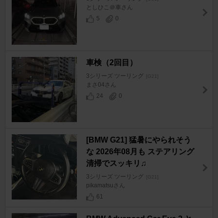
としひこ＠車さん
5
0
車検（2回目）
3シリーズ ツーリング
[G21]
まさ04さん
24
0
[BMW G21] 猛暑にやられそう
な 2026年08月も ステアリング
清掃でスッキリ♫
3シリーズ ツーリング
[G21]
pikamatsuさん
61