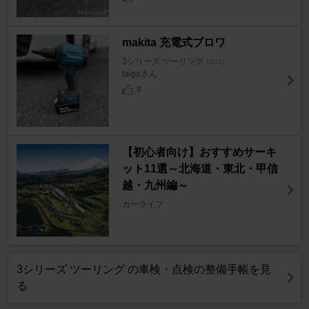
makita 充電式ブロワ
3シリーズ ツーリング
[G21]
taigaさん
8
【初心者向け】おすすめサーキ
ット11選～北海道・東北・甲信
越・九州編～
カーライフ
3シリーズ ツーリング の車検・点検の整備手帳を見
る