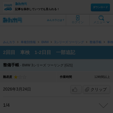
ダウンロード
記事を保存していつでも見られる！
みんカラとは？
ログイン
メニュー
みんカラ
車種別情報
BMW
3シリーズ ツーリング
整備手帳
車
2回目 車検 1-2日目 一部追記
整備手帳
BMW 3シリーズ ツーリング [G21]
難易度
作業時間
12時間以上
2026年3月24日
クリップ
1/4