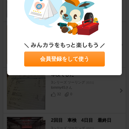
pikamatsuさん
78
1
初回車検
3シリーズ ツーリング
[G21]
としひこ＠車さん
6
0
会員登録をして使う
車検でした
3シリーズ ツーリング
[G21]
tommy45さん
32
0
2回目 車検 4日目 最終日
3シリーズ ツーリング
[G21]