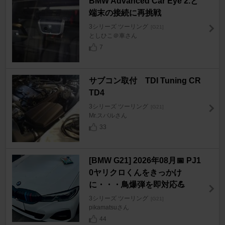
BMW Advanced Car Eye 2.と
端末の接続に再挑戦
3シリーズ ツーリング
[G21]
としひこ＠車さん
7
サブコン取付 TDI Tuning CR
TD4
3シリーズ ツーリング
[G21]
Mr.スバルさん
33
[BMW G21] 2026年08月📅 PJ1
0ヤリクロくんをきっかけ
に・・・鳥爆弾を即対応💪
3シリーズ ツーリング
[G21]
pikamatsuさん
44