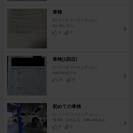
車検
3シリーズ ツーリング
[G21]
わいあいさん
9
0
車検(1回目)
3シリーズ ツーリング
[G21]
nukutang3さん
14
0
初めての車検
3シリーズ ツーリング
[G21]
TEAM おれんぢ with emuさん
9
0