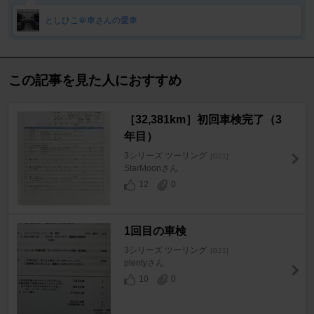
としひこ＠車さんの愛車
この記事を見た人におすすめ
［32,381km］初回車検完了（3
年目）
3シリーズ ツーリング
[G21]
StarMoonさん
12
0
1回目の車検
3シリーズ ツーリング
[G21]
plentyさん
10
0