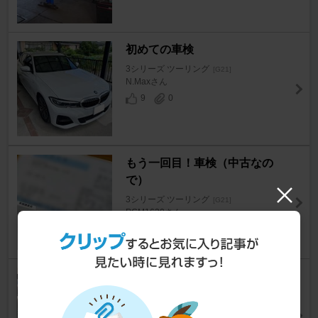
初めての車検
3シリーズ ツーリング
[G21]
N.Maxさん
9
0
もう一回目！車検（中古なの
で）
3シリーズ ツーリング
[G21]
PCM1630さん
5
0
[BMW G21] ディーラーにて 3年
目の車検（1回目車検）
3シリーズ ツーリング
[G21]