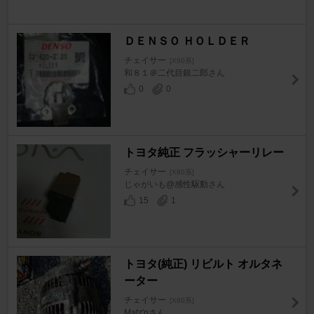
ＤＥＮＳＯ ＨＯＬＤＥＲ
チェイサー
[X80系]
和８１＠二代目銀二郎さん
0
0
トヨタ純正 フラッシャーリレー
チェイサー
[X80系]
じゃがいも@感性駆動さん
15
1
トヨタ(純正) リビルト オルタネ
ーター
チェイサー
[X80系]
Matz'nさん