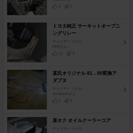
2
0
トヨタ純正 サーキットオープニ
ングリレー
チェイサー
[X80系]
HERさん
11
4
某氏オリジナル 81→90変換ア
ダプタ
チェイサー
[X80系]
＠masa＠さん
1
0
某オク オイルクーラーコア
チェイサー
[X80系]