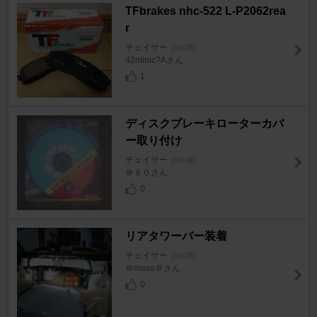
TFbrakes nhc-522 L-P2062rea
r
チェイサー
[X80系]
42minic?Aさん
1
ディスクブレーキローターカバ
ー取り付け
チェイサー
[X80系]
＠８０さん
0
リアタワーバー装着
チェイサー
[X80系]
＠masa＠さん
0