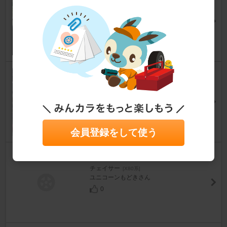
チェイサー
[X80系]
かず＠81さん
0
M'sｽﾎﾟｰﾂ エアクリーナー
チェイサー
[X80系]
yamachan 81さん
0
会員登録をして使う
TRD Sports MAG(18インチ)
チェイサー
[X80系]
ユニコーンもどきさん
0