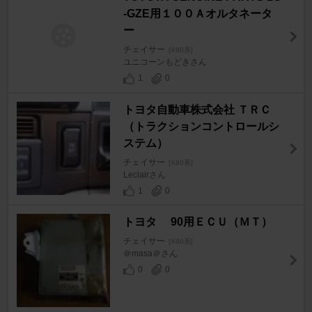
-GZE用１００Ａオルタネータ
ー
チェイサー
[X80系]
ユニコーンもどきさん
1
0
トヨタ自動車株式会社 ＴＲＣ
（トラクションコントロールシ
ステム）
チェイサー
[X80系]
Leclairさん
1
0
トヨタ 90用ＥＣＵ（ＭＴ）
チェイサー
[X80系]
＠masa＠さん
0
0