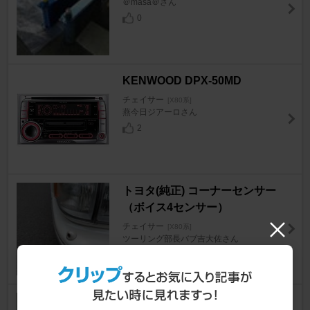
＠masa＠さん
0
KENWOOD DPX-50MD
チェイサー
[X80系]
燕今日ジアーロさん
2
トヨタ(純正) コーナーセンサー
（ボイス4センサー）
チェイサー
[X80系]
ツーリング部長バブ吉大佐さん
2
? リヤピラーバー