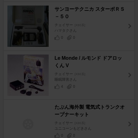
サンヨーテクニカ スターボＲＳ
－５０
チェイサー
[X80系]
ハマタクさん
0
0
Le Monde / ルモンド ドアロッ
くん V
チェイサー
[X80系]
睡眠障害さん
4
0
たぶん海外製 電気式トランクオ
ープナーキット
チェイサー
[X80系]
ユニコーンもどきさん
0
0