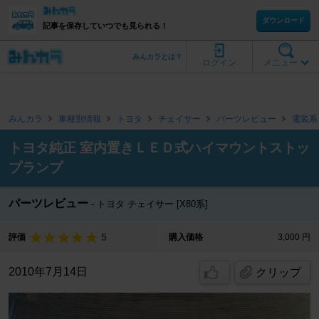
ダウンロード
記事を保存していつでも見られる！
みんカラとは？
ログイン
メニュー
みんカラ
車種別情報
トヨタ
チェイサー
パーツレビュー
電装系
トヨタ純正 室内置きＬＥＤ式ハイマウントストッ
プランプ
パーツレビュー
トヨタ チェイサー [X80系]
5
評価
購入価格
3,000 円
2010年7月14日
クリップ