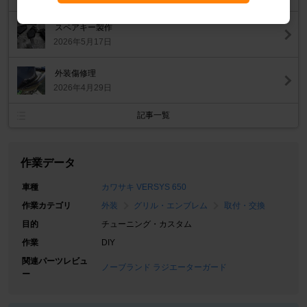
スペアキー製作
2026年5月17日
外装傷修理
2026年4月29日
記事一覧
作業データ
車種
カワサキ VERSYS 650
作業カテゴリ
外装
グリル・エンブレム
取付・交換
目的
チューニング・カスタム
作業
DIY
関連パーツレビュ
ノーブランド ラジエーターガード
ー