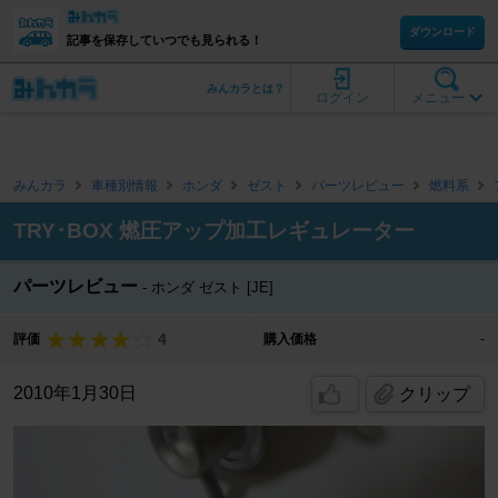
ダウンロード
記事を保存していつでも見られる！
みんカラとは？
ログイン
メニュー
みんカラ
車種別情報
ホンダ
ゼスト
パーツレビュー
燃料系
TRY･BOX 燃圧アップ加工レギュレーター
パーツレビュー
ホンダ ゼスト [JE]
4
評価
購入価格
-
2010年1月30日
クリップ