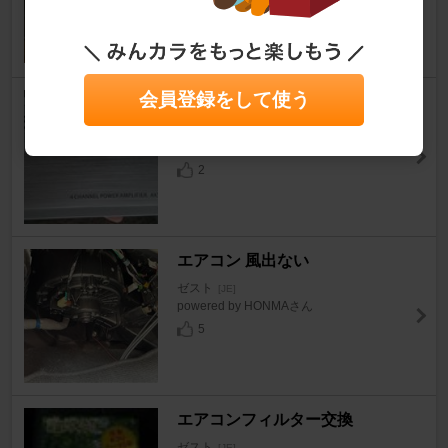
ゼスト
[JE]
michi104さん
8
会員登録をして使う
PHASS AP4.50
ゼスト
[JE]
☆77☆さん
2
エアコン 風出ない
ゼスト
[JE]
powered by HONMAさん
5
エアコンフィルター交換
ゼスト
[JE]