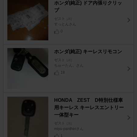
ホンダ(純正) ドア内張りクリッ
プ
ゼスト
[JE]
すっとんさん
0
ホンダ(純正) キーレスリモコン
ゼスト
[JE]
ちゅーたん。さん
18
HONDA ZEST D特別仕様車
用キーレス キーレスエントリー
一体型キー
ゼスト
[JE]
miyu-pantherさん
1