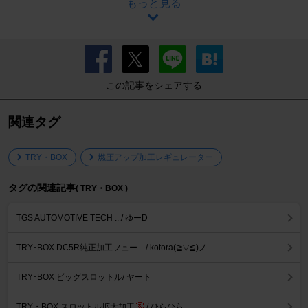
もっと見る
この記事をシェアする
関連タグ
TRY・BOX
燃圧アップ加工レギュレーター
タグの関連記事
( TRY・BOX )
TGS AUTOMOTIVE TECH .../ ゆーD
TRY･BOX DC5R純正加工フュー .../ kotora(≧▽≦)ノ
TRY･BOX ビッグスロットル/ ヤート
TRY・BOX スロットル拡大加工
/ ひらひら。