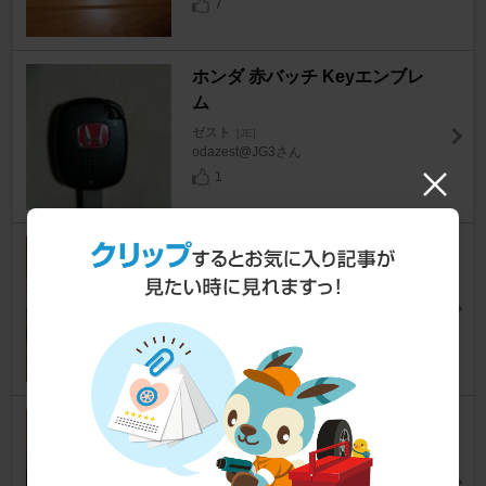
7
ホンダ 赤バッチ Keyエンブレ
ム
ゼスト
[JE]
odazest@JG3さん
1
ホンダ純正 ロアームのボルト
ゼスト
[JE]
すっとんさん
9
ATOTO ワイヤレスステアリン
グホイールIRリモートコントロ
ール