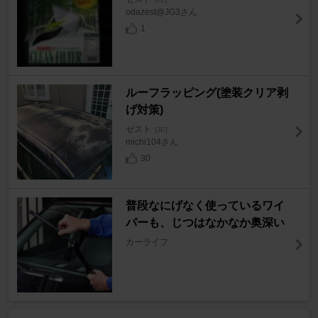
odazest@JG3さん
1
ルーフラッピング(塗装クリア剥
げ対策)
ゼスト
[JE]
michi104さん
30
普段なにげなく使っているワイ
パーも、じつはなかなか奥深い
カーライフ