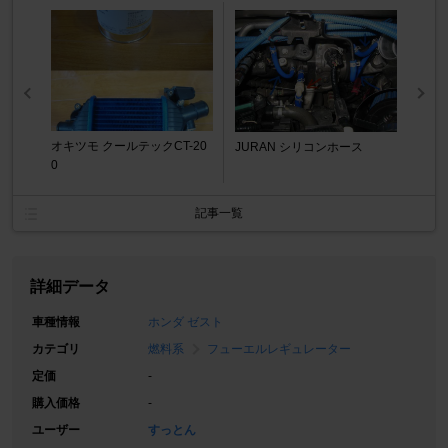
オキツモ クールテックCT-20
JURAN シリコンホース
0
記事一覧
詳細データ
車種情報
ホンダ ゼスト
カテゴリ
燃料系
フューエルレギュレーター
定価
-
購入価格
-
ユーザー
すっとん