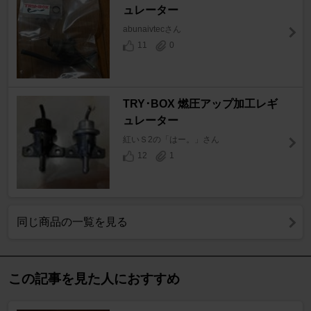
ュレーター
abunaivtecさん
11
0
TRY･BOX 燃圧アップ加工レギ
ュレーター
紅いＳ2の「はー。」さん
12
1
同じ商品の一覧を見る
この記事を見た人におすすめ