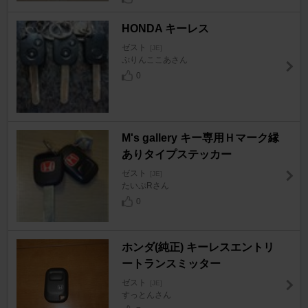
HONDA キーレス
ゼスト
[JE]
ぷりんここあさん
0
M's gallery キー専用Ｈマーク縁
ありタイプステッカー
ゼスト
[JE]
たいぷRさん
0
ホンダ(純正) キーレスエントリ
ートランスミッター
ゼスト
[JE]
すっとんさん