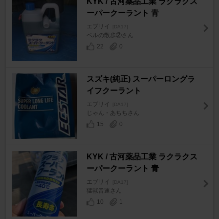
KYK / 古河薬品工業 ラクラクス
ーパークーラント 青
エブリイ
[DA17]
ベルの散歩②さん
22
0
スズキ(純正) スーパーロングラ
イフクーラント
エブリイ
[DA17]
じゃん・あちちさん
15
0
KYK / 古河薬品工業 ラクラクス
ーパークーラント 青
エブリイ
[DA17]
猛獣音速さん
10
1