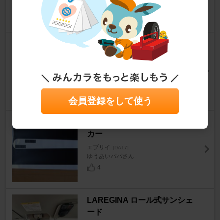
0point(旧HT81Sのjake)さん
8
dai@works.eng オリジナル ラ
ージサイズスロットル
エブリイ
[DA17]
よっちぃ(^｡^)さん
35
会員登録をして使う
AUTOMAXizumi ピラーステッ
カー
エブリイ
[DA17]
ゆうあいパパさん
4
LAREGINA ロール式サンシェ
ード