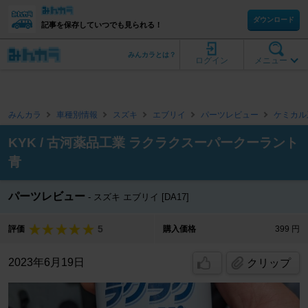
ダウンロード
記事を保存していつでも見られる！
みんカラとは？
ログイン
メニュー
みんカラ
車種別情報
スズキ
エブリイ
パーツレビュー
ケミカル
KYK / 古河薬品工業 ラクラクスーパークーラント
青
パーツレビュー
スズキ エブリイ [DA17]
5
評価
購入価格
399 円
2023年6月19日
クリップ