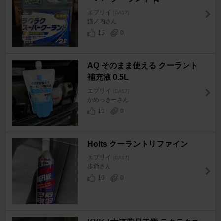
エブリイ
[DA17]
猫ノ内さん
15
0
AQ そのまま使える クーラント
補充液 0.5L
エブリイ
[DA17]
かめっきーさん
11
0
Holts クーラントリファイン
エブリイ
[DA17]
歩爺さん
10
0