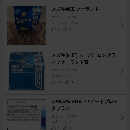
スズキ純正 クーラント
エブリイ
[DA17]
Kトラッカーさん
7
0
スズキ(純正) スーパーロングラ
イフクーラント青
エブリイ
[DA17]
ひろぶーんさん
21
0
WAKO'S RHB-P / ヒートブロッ
クプラス
エブリイ
[DA17]
ムキピョンさん
4
0