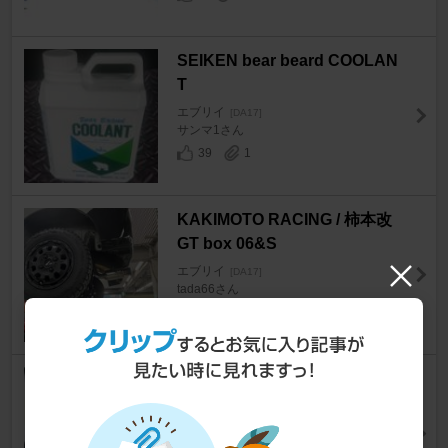
SEIKEN bear beard COOLAN
T
エブリイ
[DA17]
サンマ1さん
39
1
KAKIMOTO RACING / 柿本改
GT box 06&S
エブリイ
[DA17]
tada66さん
11
ゼロクールシステム メッシュ
シートカバー(グレーxグレー)
エブリイ
[DA17]