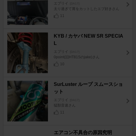
エブリイ
[DA17]
太り過ぎて胃をカットしたエブ好きさん
11
KYB / カヤバ NEW SR SPECIA
L
エブリイ
[DA17]
0point(旧HT81Sのjake)さん
10
SurLuster ループ スムースショ
ット
エブリイ
[DA17]
猛獣音速さん
11
エアコン不具合の原因究明