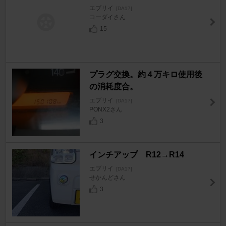
エブリイ
[DA17]
コーダイさん
15
プラグ交換。約４万キロ使用後
の消耗度合。
エブリイ
[DA17]
PONX2さん
3
インチアップ R12→R14
エブリイ
[DA17]
せかんどさん
3