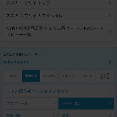
スズキ エブリイ トップ
スズキ エブリイ カスタム情報
KYK / 古河薬品工業 ケミカル系 クーラントのパーツ
レビュー一覧
この記事を書いたユーザー
nikuyasan
ラップ
ブログ
愛車紹介
アルバム
グループ
ヒストリ
タイム
ニャンぼろギーニジョインタック
プロフィール
パーツ (81)
整備 (98)
燃費