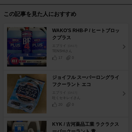
この記事を見た人におすすめ
WAKO'S RHB-P / ヒートブロッ
クプラス
エブリイ
[DA17]
TENSHIさん
17
0
ジョイフル スーパーロングライ
フクーラント エコ
エブリイ
[DA17]
吐くセキレイさん
20
0
KYK / 古河薬品工業 ラクラクス
ーパークーラント 青