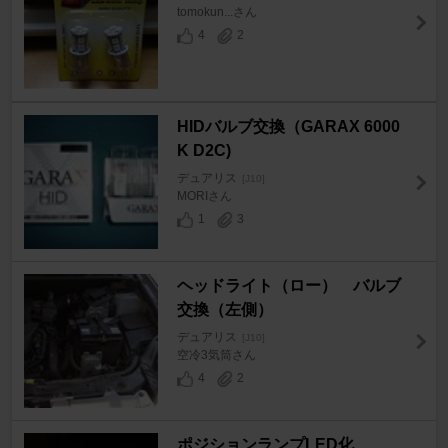
tomokun...さん
4
2
HIDバルブ交換（GARAX 6000
K D2C)
デュアリス
[J10]
MORIさん
1
3
ヘッドライト（ロー） バルブ
交換（左側）
デュアリス
[J10]
空冷3気筒さん
4
2
ポジションランプLED化