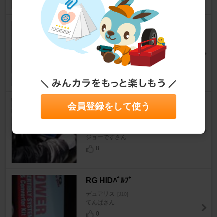
ドアミラーにウインカーをの巻
デュアリス
[J10]
TOMANIさん
14
高級感漂う♪“黒木目ウッドステ
会員登録をして使う
アリング”に交換だ～！No1
デュアリス
[J10]
ジョーですさん
8
RG HIDﾊﾞﾙﾌﾞ
デュアリス
[J10]
てんぱさん
0