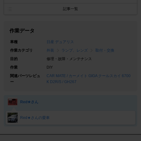
記事一覧
作業データ
車種
日産 デュアリス
作業カテゴリ
外装
ランプ、レンズ
取付・交換
目的
修理・故障・メンテナンス
作業
DIY
関連パーツレビュ
CAR MATE / カーメイト GIGA クールスカイ 6700
ー
K D2R/S / GH267
Red★さん
Red★さんの愛車