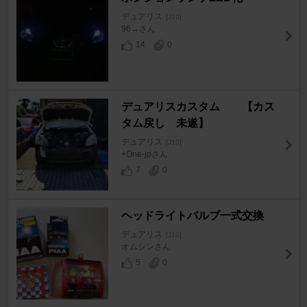
デュアリス
[J10]
96→さん
14
0
デュアリスカスタム 【カス
タム戻し 未遂】
デュアリス
[J10]
+One-jpさん
7
0
ヘッドライトバルブ一式交換
デュアリス
[J10]
オムシンさん
5
0