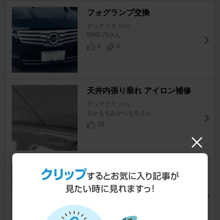
フォグランプ交換
デュアリス
[J10]
EMG-76さん
6
0
天井内張り垂れ アイロン補修
デュアリス
[J10]
おかもちおからもちさん
18
エアコン フィルター交換
デュアリス
[J10]
壱號さん
25