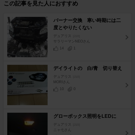
この記事を見た人におすすめ
バーナー交換 寒い時期には二
度とやりたくない
デュアリス
[J10]
サラリーマンNEOさん
14
1
デイライトの 白/青 切り替え
デュアリス
[J10]
MORIさん
10
0
グローボックス照明をLEDに
デュアリス
[J10]
ニャ七さん