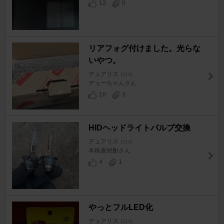
12
0
リアフォグ付けました。光らな
いやつ。
デュアリス
[J10]
デューちゃんさん
10
3
HIDヘッドライトバルブ交換
デュアリス
[J10]
本格麦焼酎さん
4
1
やっとフルLED化
デュアリス
[J10]