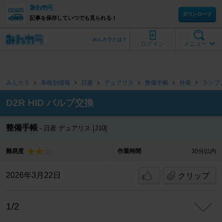
ダウンロード
記事を保存していつでも見られる！
みんカラとは？
ログイン
メニュー
みんカラ
車種別情報
日産
デュアリス
整備手帳
外装
ランプ
D2R HID バルブ交換
整備手帳
日産 デュアリス [J10]
難易度
作業時間
30分以内
2026年3月22日
クリップ
1/2