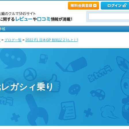
ツ
>
ブログ一覧
>
2022 F1 日本GP 観戦記 2 [もとじ]
元レガシィ乗り