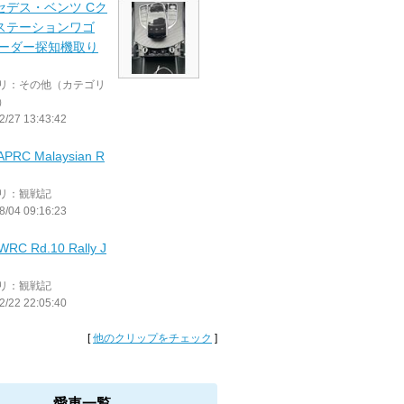
セデス・ベンツ Cク
 ステーションワゴ
レーダー探知機取り
リ：その他（カテゴリ
）
2/27 13:43:42
APRC Malaysian R
リ：観戦記
8/04 09:16:23
WRC Rd.10 Rally J
リ：観戦記
2/22 22:05:40
[
他のクリップをチェック
]
愛車一覧