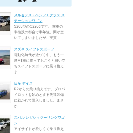
メルセデス・ベンツ Cクラス ス
テーションワゴン
S205型のC220dです。 前車の
車検残の都合で半年強、間が空
いてしまいましたが、実質 ...
スズキ スイフトスポーツ
電動化時代が近づく中、もう一
度MT車に乗っておこうと思い立
ちスイフトスポーツに乗り換え
ま ...
日産 デイズ
R2からの乗り換えです。プロパ
イロットを始めとする先進装備
に惹かれて購入しました。まさ
か ...
スバル レガシィツーリングワゴ
ン
アイサイトが欲しくて乗り換え