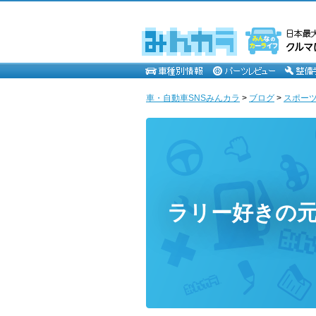
車・自動車SNSみんカラ
>
ブログ
>
スポー
ラリー好きの