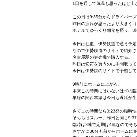
1日を通して気温も思ったほど上
この日は9:35分からドライバー
昨日の疲れが思ったより大きく（
ホテルでゆっくり朝食を摂り、8
今日は往復、伊勢鉄道で通う予定
なので伊勢鉄道のサイトで紹介さ
名古屋駅の券売機で購入する。
昨日は切符を買うのに手間取って
今日は伊勢鉄のサイトで予習して
9時前にホームに上がる。
本来この時間にはいないはずの臨
単線の関西本線は今日も遅延が生
さてこの時間なら9:23発の臨時
そちらはスルー。昨日と同じ9:3
臨時は3連で定期は4連なのでそ
さすがに30分も前からホームに