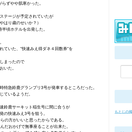
がらずやや肌寒かった。
ズステージが予定されていたが
やはり歳のせいか？）
時半頃ホテルを出発した。
。
れていた、"快速みえ得ダネ４回数券"を
しまったので
おいた。
時特急鈴鹿グランプリ3号が発車するところだった。
じているようだ。
快速鈴鹿サーキット稲生号に間に合うが
もとじの
7発の快速みえ3号を狙う。
ちらの方がいいと思ったからである。
並んだおかげで無事座ることが出来た。