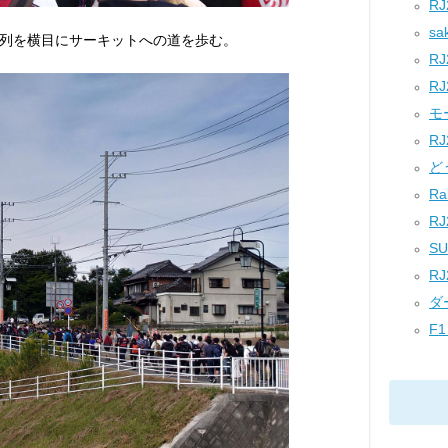
RJ
sa
行列を横目にサーキットへの道を歩む。
RJ
RJ
モ
RJ
どう
Ral
RJ
SU
RJ
ダ
F1 