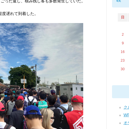
てごった返し、積み残し客も多数発生していた。
<<
程度遅れて到着した。
日
2
9
16
23
30
クル
WR
オケ