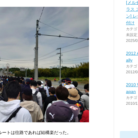
[メル
ラス
ン] 
付け
カテゴ
未設定
2025/0
2012 
ally
カテゴ
2012/0
2010 
apan
カテゴ
2010/1
ルートは往路であれば結構楽だった。