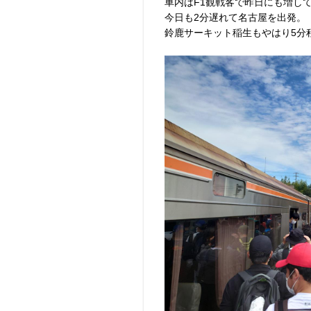
車内はF1観戦客で昨日にも増し
今日も2分遅れて名古屋を出発。
鈴鹿サーキット稲生もやはり5分