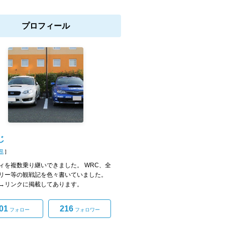
プロフィール
じ
県
]
ィを複数乗り継いできました。 WRC、全
リー等の観戦記を色々書いていました。
→リンクに掲載してあります。
01
216
フォロー
フォロワー