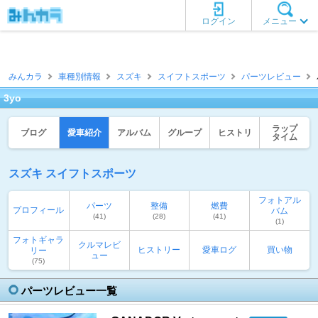
ログイン
メニュー
みんカラ
車種別情報
スズキ
スイフトスポーツ
パーツレビュー
3yo
ラップ
ブログ
愛車紹介
アルバム
グループ
ヒストリ
タイム
スズキ スイフトスポーツ
フォトアル
パーツ
整備
燃費
プロフィール
バム
(41)
(28)
(41)
(1)
フォトギャラ
クルマレビ
ヒストリー
愛車ログ
買い物
リー
ュー
(75)
パーツレビュー一覧