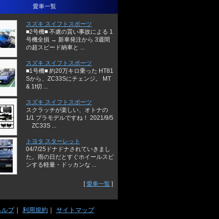
愛車一覧
スズキ スイフトスポーツ
■2号機■ 不慮の貰い事故による 1
号機全損 → 新車発注から 3週間
の超スピード納車と ...
スズキ スイフトスポーツ
■1号機■ 約20万キロ乗った HT81
Sから、ZC33Sにチェンジ。 MT
& 1t切 ...
スズキ スイフトスポーツ
スクラッチが楽しい、オトナの
1/1 プラモデルですね！ 2021/9/5
ZC33S ...
トヨタ スターレット
04/7/25ドナドナされていきまし
た。雨の日だとすぐホイールスピ
ンする軽量・ドッカンな ...
[
愛車一覧
]
ヘルプ
｜
利用規約
｜
サイトマップ