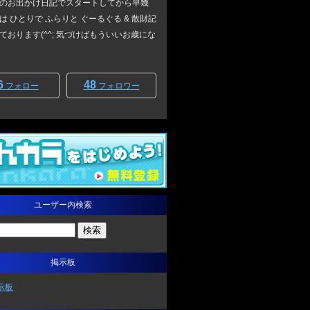
のお出かけ日記でスタートしてから早幾
は ひとりで ふらりと ぐーるぐる & 散財記
ております(^^; 気づけばもういいお歳にな
6
48
フォロー
フォロワー
ユーザー内検索
掲示板
示板