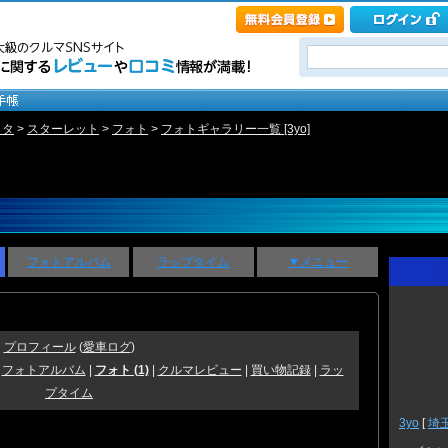
ヨタ
>
スターレット
>
フォト
>
フォトギャラリー一覧 [3yo]
フォトアルバム
ラップタイム
▼メニュー
プロフィール
(
愛車ログ
)
|
フォトアルバム
|
フォト (1)
|
クルマレビュー
|
買い物記録
|
ラッ
プタイム
3yo
[
埼