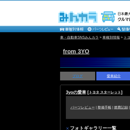
車・自動車SNSみんカラ
>
車種別情報
>
ト
from 3YO
ブログ
愛車紹介
3yoの愛車
[
]
トヨタ スターレット
パーツレビュー
|
整備手帳
|
燃費記録
フォトギャラリー一覧