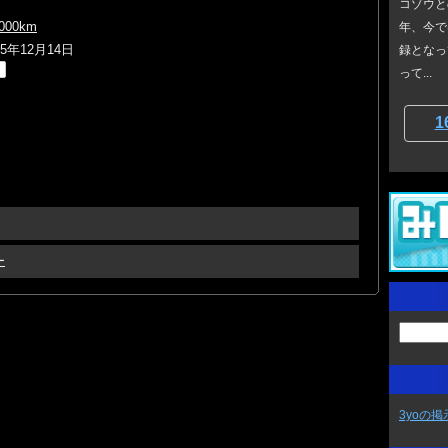
コゾウと
000km
年、今で
05年12月14日
録となっ
って...
1
ー
3yoの掲