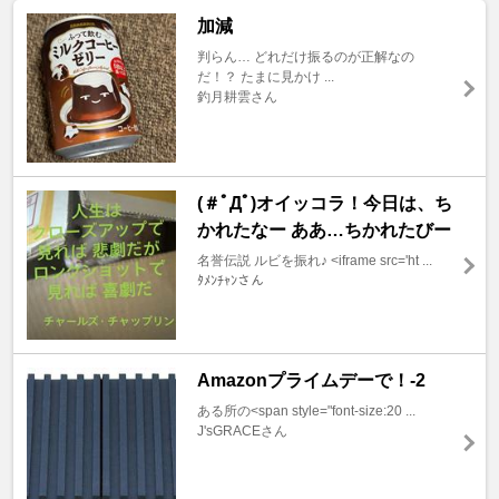
加減
判らん… どれだけ振るのが正解なの
だ！？ たまに見かけ ...
釣月耕雲さん
(＃ﾟДﾟ)オイッコラ！今日は、ち
かれたなー ああ…ちかれたびー
名誉伝説 ルビを振れ♪ <iframe src='ht ...
ﾀﾒﾝﾁｬﾝさん
Amazonプライムデーで！-2
ある所の<span style="font-size:20 ...
J'sGRACEさん