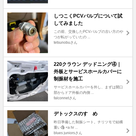
しつこくPCVバルブについて試
してみました
この前、交換したPCVバルブの古い方のや
つが転がっていたの ...
tetsunobuさん
220クラウン デッドニング④｜
外板とサービスホールカバーに
制振材を施工
サービスホールカバーを外し、まずは開口
部からドア外板の内側 ...
falconnetさん
デトックスのすゝめ
昨日準備した制振シート。チリツモで結構
重い🗿 <a hr ...
blues juniorsさん