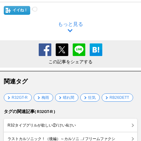
イイね！
もっと見る
この記事をシェアする
関連タグ
R32GT-R
梅雨
晴れ間
狂気
RB26DETT
タグの関連記事
( R32GT-R )
R32タイプグリルが欲しい②/ けい&けい
ラストカルソニック！（後編）～カルソニ .../ フリームファクシ