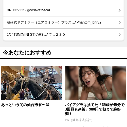
BNR32-22S/ godsavethecar
脱落式ドアミラー（エアロミラー）プラス .../ Phantom_bnr32
1/64TSM(MINI GT)のR3 .../ てつ２３０
今あなたにおすすめ
あっという間の仙台帰省〜😀
バイアグラは捨てた「65歳が45分で
3回戦も余裕」980円で朝まで絶好
調！
PR（健商株式会社）