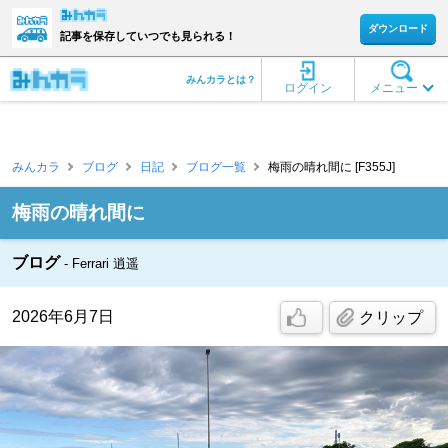
ダウンロード
記事を保存していつでも見られる！
みんカラとは？
ログイン
メニュー
みんカラ
ブログ
日記
ブログ一覧
梅雨の晴れ間に [F355J]
梅雨の晴れ間に
ブログ
Ferrari 逍遥
2026年6月7日
クリップ