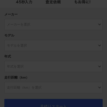
メーカー
モデル
年式
走行距離（km）
見積りスタート