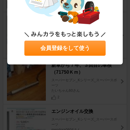
ウィンカー（サイドマーカー）
交換
スーパーセブン_Kシリーズ_スーパースポ
ーツ
mendora0604さん
会員登録をして使う
2
新車から７年、３回目の車検
（71750Ｋｍ）
スーパーセブン_Kシリーズ_スーパースポ
ーツ
たいちゃん60さん
2
エンジンオイル交換
スーパーセブン_Kシリーズ_スーパースポ
ーツ
mendora0604さん