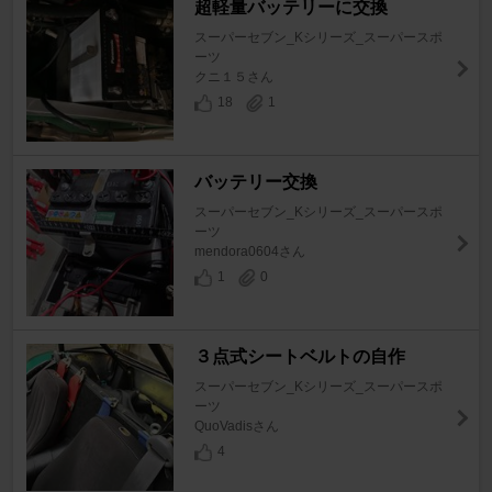
超軽量バッテリーに交換
スーパーセブン_Kシリーズ_スーパースポ
ーツ
クニ１５さん
18
1
バッテリー交換
スーパーセブン_Kシリーズ_スーパースポ
ーツ
mendora0604さん
1
0
３点式シートベルトの自作
スーパーセブン_Kシリーズ_スーパースポ
ーツ
QuoVadisさん
4