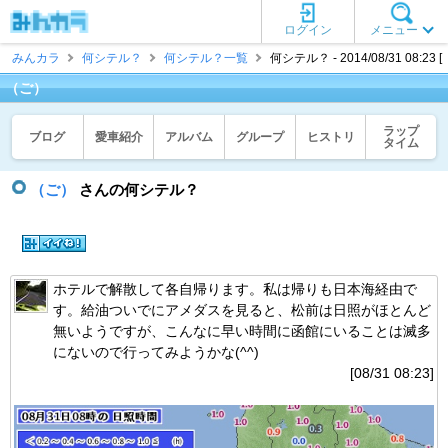
ログイン
メニュー
みんカラ
何シテル？
何シテル？一覧
何シテル？ - 2014/08/31 08:23 
（ご）
ラップ
ブログ
愛車紹介
アルバム
グループ
ヒストリ
タイム
（ご）
さんの何シテル？
ホテルで解散して各自帰ります。私は帰りも日本海経由で
す。給油ついでにアメダスを見ると、松前は日照がほとんど
無いようですが、こんなに早い時間に函館にいることは滅多
にないので行ってみようかな(^^)
[08/31 08:23]