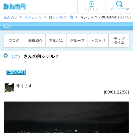
ログイン
メニュー
みんカラ
何シテル？
何シテル？一覧
何シテル？ - 2018/09/01 22:58 
（ご）
ラップ
ブログ
愛車紹介
アルバム
グループ
ヒストリ
タイム
（ご）
さんの何シテル？
降ります
[09/01 22:58]