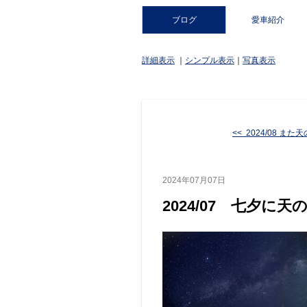
ブログ
愛車紹介
詳細表示
｜
シンプル表示
｜
写真表示
<< 2024/08 また天の
2024年07月07日
2024/07 七夕