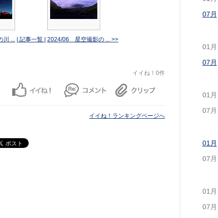
07月
川 ...
| 記事一覧 |
2024/06 星空撮影の ... >>
01月
07月
イイね！0件
01月
07月
イイね！ランキングページへ
01月
07月
01月
07月