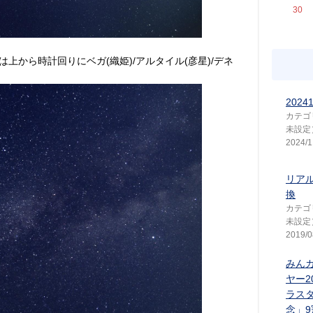
30
上から時計回りにベガ(織姫)/アルタイル(彦星)/デネ
2024
カテゴ
未設定
2024/1
リア
換
カテゴ
未設定
2019/0
みん
ヤー2
ラス
念」