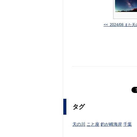
<< 2024/08 また天の
タグ
天の川
こと座
釣が崎海岸
千葉