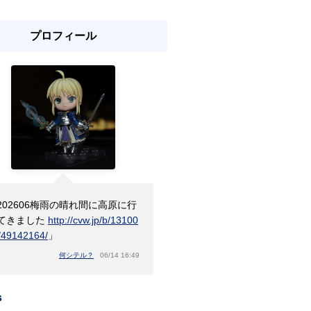
プロフィール
202606梅雨の晴れ間に高原に行
てきました
http://cvw.jp/b/13100
/49142164/
」
何シテル？
06/14 16:49
s