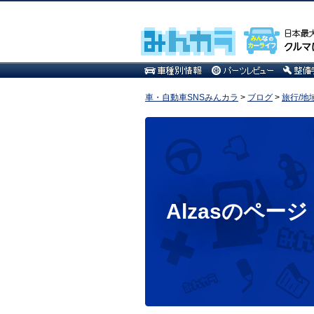
車・自動車SNSみんカラ
>
ブログ
>
旅行/地
Alzasのページ