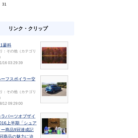
31
リンク・クリップ
11蓼科
リ：その他（カテゴリ
）
1/16 03:29:39
ルーフスポイラー交
リ：その他（カテゴリ
）
8/12 09:29:00
カラパーツオブザイ
016上半期「シュア
ター商品9冠達成記
9冠商品の魅力に迫