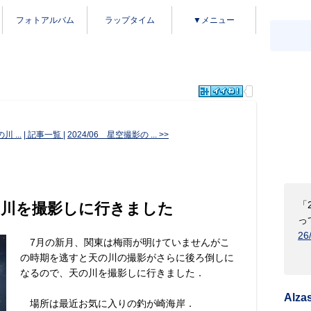
フォトアルバム
ラップタイム
▼メニュー
川 ...
| 記事一覧 |
2024/06 星空撮影の ... >>
「
に天の川を撮影しに行きました
っ
26
7月の新月、関東は梅雨が明けていませんがこ
の時期を逃すと天の川の撮影がさらに後ろ倒しに
なるので、天の川を撮影しに行きました．
Alza
場所は最近お気に入りの釣が崎海岸．