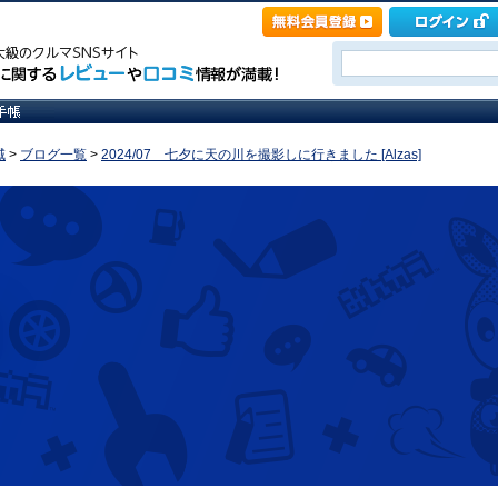
域
>
ブログ一覧
>
2024/07 七夕に天の川を撮影しに行きました [Alzas]