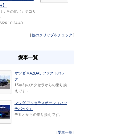
R】
リ：その他（カテゴリ
）
6/26 10:24:40
[
他のクリップをチェック
]
愛車一覧
マツダ MAZDA3 ファストバッ
ク
15年前のアクセラからの乗り換
えです．
マツダ アクセラスポーツ（ハッ
チバック）
デミオからの乗り換えです。
[
愛車一覧
]