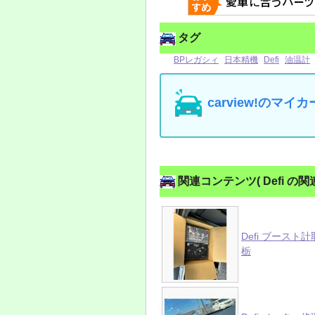
タグ
BPレガシィ
日本精機
Defi
油温計
carview!の
関連コンテンツ
( Defi 
Defi ブースト
栃