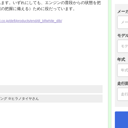
れます。いずれにしても、エンジンの普段からの状態を把
候の把握に備える）ために役だっています。
メー
.co.jp/defi/products/end/dl_bf/white_dlb/
モデ
年式
走行
ング ※ヒラノタイヤさん