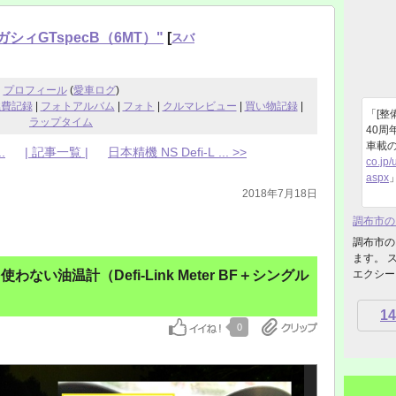
シィGTspecB（6MT）"
[
スバ
プロフィール
(
愛車ログ
)
燃費記録
|
フォトアルバム
|
フォト
|
クルマレビュー
|
買い物記録
|
「[整
ラップタイム
40周
車載の
.
| 記事一覧 |
日本精機 NS Defi-L ... >>
co.jp
aspx
2018年7月18日
調布市の
調布市の
ます。 
ない油温計（Defi-Link Meter BF＋シングル
エクシーガ
14
0