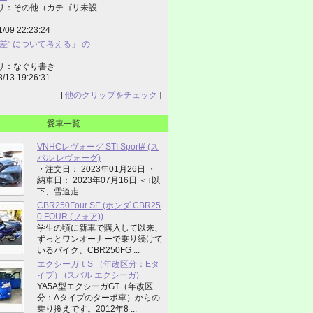
リ：その他（カテゴリ未設
1/09 22:23:24
差” について考える」 の
リ：なぐり書き
8/13 19:26:31
[
他のクリップをチェック
]
愛車一覧
VNHCレヴォーグ STI Sport# (ス
バル レヴォーグ)
・注文日： 2023年01月26日 ・
納車日： 2023年07月16日 ＜↓以
下、雪道走 ...
CBR250Four SE (ホンダ CBR25
0 FOUR (フォア))
学生の頃に新車で購入して以来、
ずっとワンオーナーで乗り続けて
いるバイク、CBR250FG ...
エクシーガｔS （年改区分：Eタ
イプ） (スバル エクシーガ)
YA5A型エクシーガGT（年改区
分：Aタイプのターボ車）からの
乗り換えです。2012年8 ...