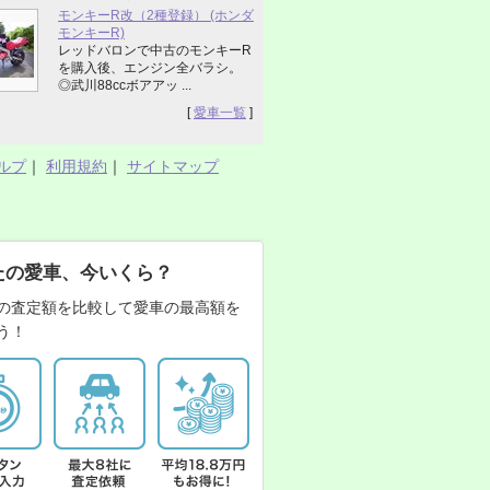
モンキーR改（2種登録） (ホンダ
モンキーR)
レッドバロンで中古のモンキーR
を購入後、エンジン全バラシ。
◎武川88ccボアアッ ...
[
愛車一覧
]
ルプ
｜
利用規約
｜
サイトマップ
たの愛車、今いくら？
の査定額を比較して愛車の最高額を
う！