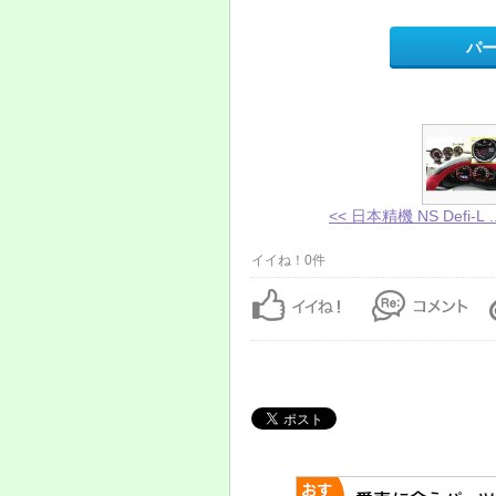
パ
<< 日本精機 NS Defi-L ..
イイね！0件