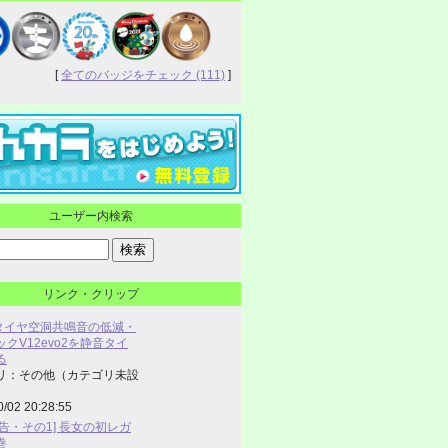
[
全てのバッジをチェック (111)
]
ユーザー内検索
リンク・クリップ
] タイヤ空洞共鳴音の低減・
クV12evo2を静音タイ
る
リ：その他（カテゴリ未設
0/02 20:28:55
告・その1] 長女の初レガ
巻