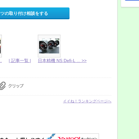
ーツの取り付け相談をする
.
| 記事一覧 |
日本精機 NS Defi-L ... >>
イイね！ランキングページへ