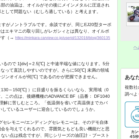
出部の油温は、オイルがその後にメインメタルに圧送され
部として問題ない（むしろ適している）と考えます。
ますがノントラブルです。余談ですが、同じEJ20型ターボ
ではエキマニの取り回しがレガシィとは異なり、オイルポ
です（→
https://minkara.carview.co.jp/userid/132018/blog/360135
ヘ
るので 1[div]＝2.5[℃] と中途半端な値になります。5分
となって直読しやすいのですが。さらに50[℃] 未満の領域
ジンオイルが何[℃] であるのかが把握できません。
あな
複数社
30～150[℃] ）に目盛りを振るくらいなら、実用域（0
調べよ
。この点は、後継機種のADVANCE BF（品番： DF1040
、理解に苦しむところ。「低温側を省いて高温側までカバ
いしているユーザーに迎合しているのでしょうか。
プニングセレモニー/エンディングセレモニーは、そのデモ自体
機会を与えてくれるので、雰囲気ともども良い機能だと思
きない点は残念ですが、同じシリーズの油圧計・ブースト