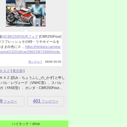
備]
#CBR250FOURフォア
[CBR250Four]
年リフレッシュその69・リヤホイールを
まま白色にス ...
https://minkara.carview.
/userid/132018/car/28623/8733660/note.
」
何シテル？
08/06 00:00
ＫＡＺ
[
東京都
]
ＫＡＺ [読み：ちょうふし_の_かず] と申し
スバル・レヴォーグ（VNHC型）、スバル・
（YA5E型）、ホンダ・CBR250Four...
9
401
フォロー
フォロワー
ハイタッチ！drive