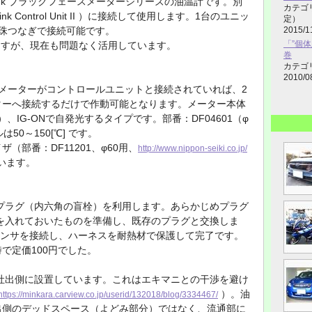
Link ブラックフェースメーターシリーズの油温計です。別
カテゴ
k Control Unit II ）に接続して使用します。1台のユニッ
定）
珠つなぎで接続可能です。
2015/1
「”個体
いますが、現在も問題なく活用しています。
巻
カテゴ
2010/0
メーターがコントロールユニットと接続されていれば、2
ターへ接続するだけで作動可能となります。メーター本体
）、IG-ONで自発光するタイプです。部番：DF04601（φ
50～150[℃] です。
（部番：DF11201、φ60用、
http://www.nippon-seiki.co.jp/
います。
のプラグ（内六角の盲栓）を利用します。あらかじめプラグ
通）を入れておいたものを準備し、既存のプラグと交換しま
温センサを接続し、ハーネスを耐熱材で保護して完了です。
で定価100円でした。
吐出側に設置しています。これはエキマニとの干渉を避け
）。油
https://minkara.carview.co.jp/userid/132018/blog/3334467/
出側のデッドスペース（よどみ部分）ではなく、流通部に