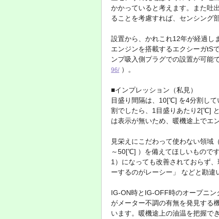
かかっていると考えます。また吐
ることを考慮すれば、センシング
設置から、かれこれ12年が経過し
エンジンを搭載するエクシーガtS
ンプ吸入側プラグでの設置が可能
）。
96/
■インプレッション（私見）
目盛り間隔は、10[℃] を4分割してい
割でしたら、1目盛りあたり2[℃] 
は表示が無いため、暖機途上でエン
見栄えにこだわって使わない領域（1
～50[℃] ）を備えてほしいものです
1）になっても改善されておらず
ーするのがレーシー」 などと勘違
IG-ON時とIG-OFF時のオー
がメーター不調の有無を発見する
います。暖機途上の油温を把握で