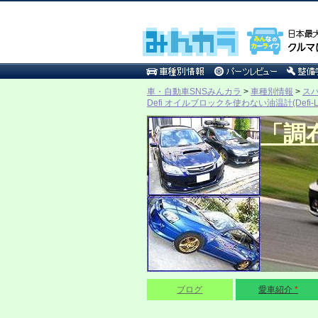
車・自動車SNSみんカラ
>
車種別情報
>
ス
Defi オイルブロックを使わない油温計(Defi-L
「調
ブログ
愛車紹介
*