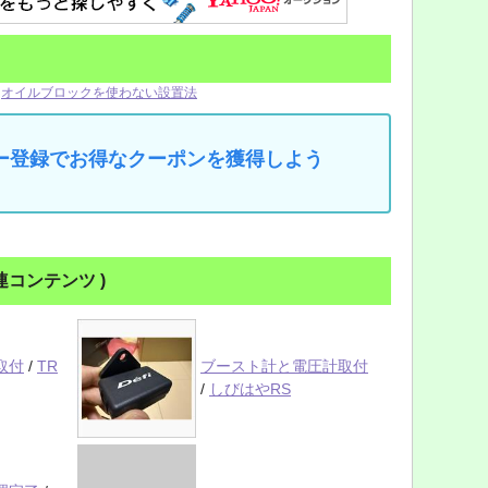
オイルブロックを使わない設置法
マイカー登録でお得なクーポンを獲得しよう
の関連コンテンツ )
計取付
/
TR
ブースト計と電圧計取付
/
しびはやRS