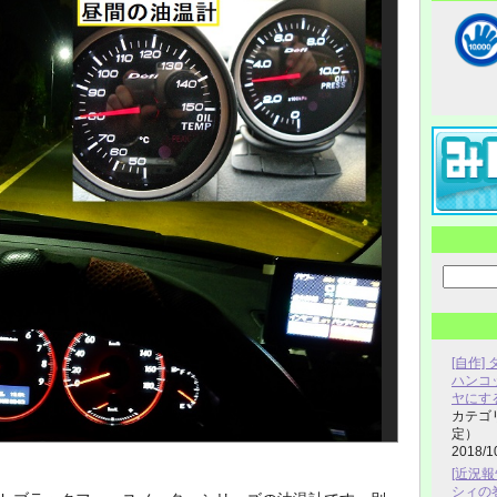
[自作
ハンコッ
ヤにす
カテゴ
定）
2018/1
[近況報
シィの