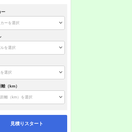
カー
ル
距離（km）
見積りスタート