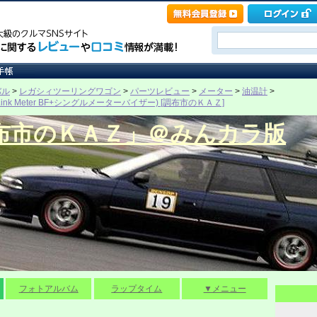
バル
>
レガシィツーリングワゴン
>
パーツレビュー
>
メーター
>
油温計
>
ink Meter BF+シングルメーターバイザー) [調布市のＫＡＺ]
布市のＫＡＺ」＠みんカラ版
フォトアルバム
ラップタイム
▼メニュー