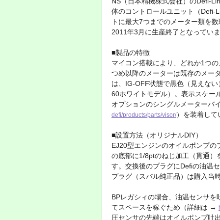
NS（日本精機株式会社）のDefi-
体のコントロールユニット（Defi-Lin
トに最大7つまでのメーター類を数
2011年3月に生産終了となって
■製品の特徴
マイコン搭載により、どれか1つの
つめ以降のメーターは既存のメー
は、IG-OFF状態で黒色（見えない
60ホワイトモデル）。表示スケールは
オプションのシングルメーターバイザ
）を装着して
defi/products/parts/visor/
■設置方法（オリジナルDIY）
EJ20型エンジンのオイルポンプ
の底部に1/8ptのねじ加工（貫
す。交換後のプラグにDefiの油
プラグ（スバル純正品）は購入当時
BPレガシィの場合、油温センサを
てスペースを稼ぐため（詳細は →
圧センサの先端はオイルポンプ吐