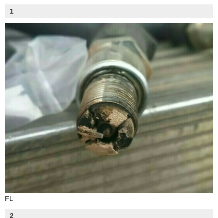
1
FL
2