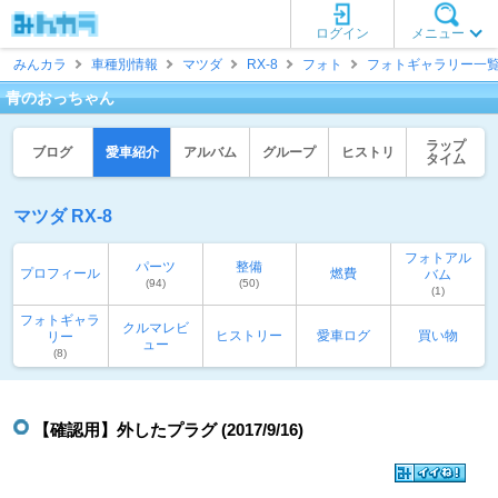
ログイン
メニュー
みんカラ
車種別情報
マツダ
RX-8
フォト
フォトギャラリー一
青のおっちゃん
ラップ
ブログ
愛車紹介
アルバム
グループ
ヒストリ
タイム
マツダ RX-8
フォトアル
パーツ
整備
プロフィール
燃費
バム
(94)
(50)
(1)
フォトギャラ
クルマレビ
ヒストリー
愛車ログ
買い物
リー
ュー
(8)
【確認用】外したプラグ (2017/9/16)