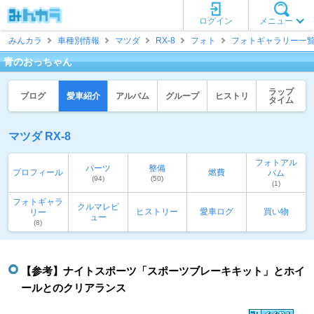
ログイン
メニュー
みんカラ
車種別情報
マツダ
RX-8
フォト
フォトギャラリー一
青のおっちゃん
ラップ
ブログ
愛車紹介
アルバム
グループ
ヒストリ
タイム
マツダ RX-8
フォトアル
パーツ
整備
プロフィール
燃費
バム
(94)
(50)
(1)
フォトギャラ
クルマレビ
ヒストリー
愛車ログ
買い物
リー
ュー
(8)
【参考】ナイトスポーツ「スポーツブレーキキット」とホイ
ールとのクリアランス