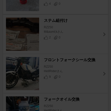
4
0
ステム組付け
RZ250
M&auml;kさん
2
0
フロントフォークシール交換
RZ250
HellRiderさん
9
0
フォークオイル交換
RZ250
HellRiderさん