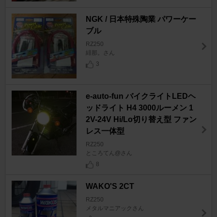
NGK / 日本特殊陶業 パワーケー
ブル
RZ250
緋那。さん
3
e-auto-fun バイクライトLEDヘ
ッドライト H4 3000ルーメン 1
2V-24V Hi/Lo切り替え型 ファン
レス一体型
RZ250
ところてん@さん
8
WAKO'S 2CT
RZ250
メタルマニアックさん