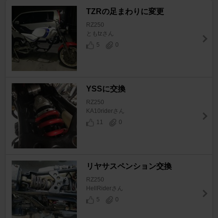
TZRの足まわりに変更
RZ250
ともtzさん
5
0
YSSに交換
RZ250
KA10riderさん
11
0
リヤサスペンション交換
RZ250
HellRiderさん
5
0