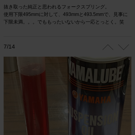
抜き取った純正と思われるフォークスプリング。
使用下限495mmに対して、493mmと493.5mmで、見事に
下限未満。。。でももったいないから一応とっとく。笑
7/14