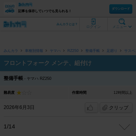
ダウンロード
記事を保存していつでも見られる！
みんカラとは？
ログイン
メニュー
みんカラ
車種別情報
ヤマハ
RZ250
整備手帳
足廻り
サスペ
フロントフォーク メンテ、組付け
整備手帳
ヤマハ RZ250
難易度
作業時間
12時間以上
2026年6月3日
クリップ
1/14