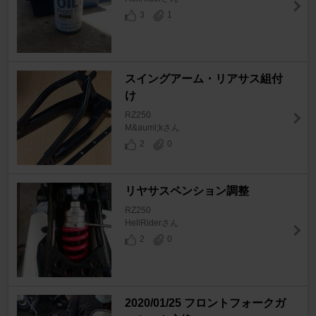
3
1
スイングアーム・リアサス組付
け
RZ250
M&auml;kさん
2
0
リヤサスペンション調整
RZ250
HellRiderさん
2
0
2020/01/25 フロントフォークガ