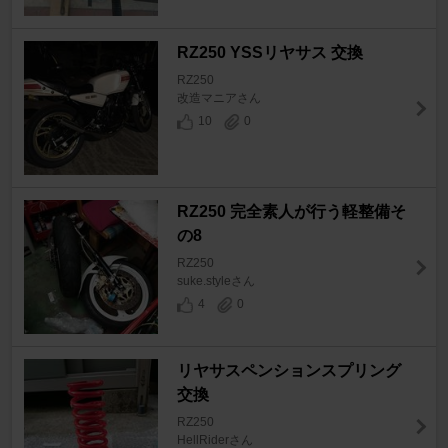
RZ250 YSSリヤサス 交換
RZ250
改造マニアさん
10
0
RZ250 完全素人が行う軽整備そ
の8
RZ250
suke.styleさん
4
0
リヤサスペンションスプリング
交換
RZ250
HellRiderさん