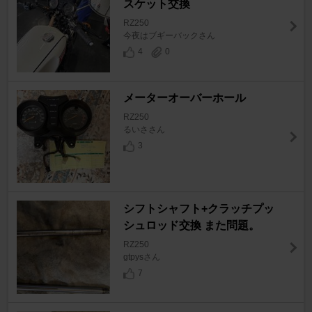
スケット交換
RZ250
今夜はブギーバックさん
4
0
メーターオーバーホール
RZ250
るいささん
3
シフトシャフト+クラッチプッ
シュロッド交換 また問題。
RZ250
gtpysさん
7