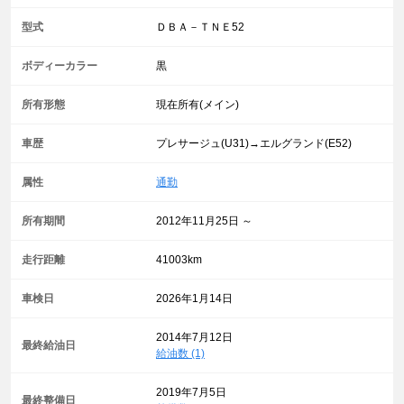
型式
ＤＢＡ－ＴＮＥ52
ボディーカラー
黒
所有形態
現在所有(メイン)
車歴
プレサージュ(U31)→エルグランド(E52)
属性
通勤
所有期間
2012年11月25日 ～
走行距離
41003km
車検日
2026年1月14日
2014年7月12日
最終給油日
給油数 (1)
2019年7月5日
最終整備日