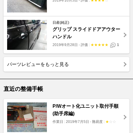
2019年10月5日
-
評価 :
★
★
★
★
☆
日産(純正)
グリップ スライドドアアウター
ハンドル
2019年9月28日
-
評価 :
★
★
★
★
★
1
パーツレビューをもっと見る
直近の整備手帳
P/Wオート化ユニット取付手順
(助手席編)
作業日 : 2019年7月5日
-
難易度 :
★
☆
☆