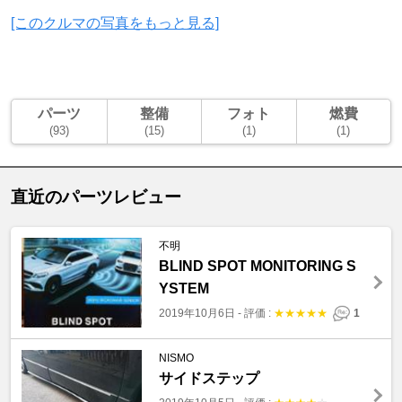
[このクルマの写真をもっと見る]
パーツ
整備
フォト
燃費
(93)
(15)
(1)
(1)
直近のパーツレビュー
不明
BLIND SPOT MONITORING S
YSTEM
2019年10月6日
-
評価 :
★
★
★
★
★
1
NISMO
サイドステップ