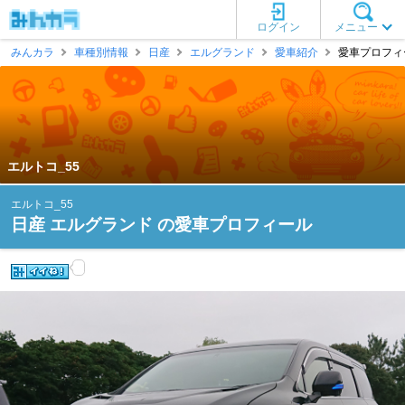
ログイン
メニュー
みんカラ
車種別情報
日産
エルグランド
愛車紹介
愛車プロフィー
エルトコ_55
エルトコ_55
日産 エルグランド の愛車プロフィール