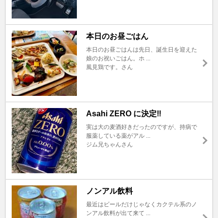
本日のお昼ごはん
本日のお昼ごはんは先日、誕生日を迎えた
娘のお祝いごはん。ホ ...
風見鶏です。さん
Asahi ZERO に決定‼️
実は大の麦酒好きだったのですが、持病で
服薬している薬がアル ...
ジム兄ちゃんさん
ノンアル飲料
最近はビールだけじゃなくカクテル系のノ
ンアル飲料が出て来て ...