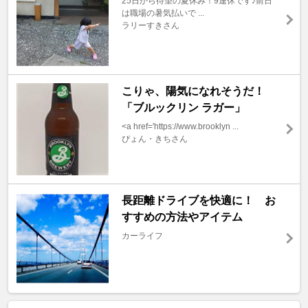
25日から待望の夏休み！9連休です♪前日
は職場の暑気払いで ...
ラリーすきさん
こりゃ、陽気になれそうだ！
「ブルックリン ラガー」
<a href='https://www.brooklyn ...
ぴょん・きちさん
長距離ドライブを快適に！ お
すすめの方法やアイテム
カーライフ