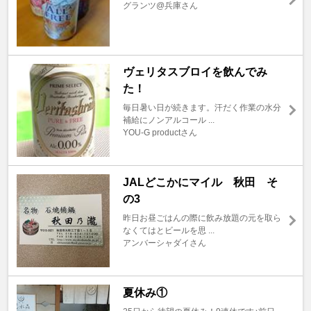
グランツ@兵庫さん
ヴェリタスブロイを飲んでみ
た！
毎日暑い日が続きます。汗だく作業の水分
補給にノンアルコール ...
YOU-G productさん
JALどこかにマイル 秋田 そ
の3
昨日お昼ごはんの際に飲み放題の元を取ら
なくてはとビールを思 ...
アンバーシャダイさん
夏休み①