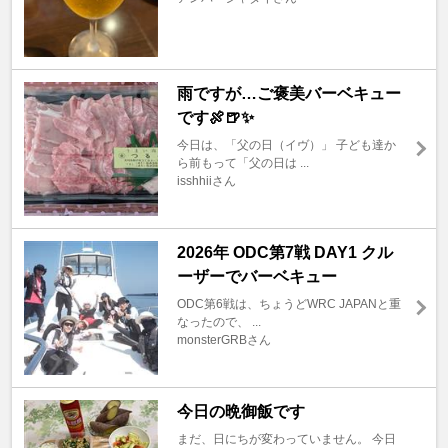
雨ですが…ご褒美バーベキュー
です🍖🍺✨
今日は、「父の日（イヴ）」 子ども達か
ら前もって「父の日は ...
isshhiiさん
2026年 ODC第7戦 DAY1 クル
ーザーでバーベキュー
ODC第6戦は、ちょうどWRC JAPANと重
なったので、 ...
monsterGRBさん
今日の晩御飯です
まだ、日にちが変わっていません。 今日