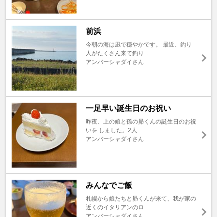
前浜
今朝の海は凪で穏やかです。 最近、釣り
人がたくさん来て釣り ...
アンバーシャダイさん
一足早い誕生日のお祝い
昨夜、上の娘と孫の昴くんの誕生日のお祝
いを しました。2人 ...
アンバーシャダイさん
みんなでご飯
札幌から娘たちと昴くんが来て、我が家の
近くのイタリアンのロ ...
アンバーシャダイさん