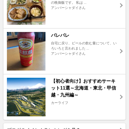
の晩御飯です。 私は ...
アンバーシャダイさん
バレバレ
自宅に戻り、ビールの飲む量について、い
ろいろと言われました ...
アンバーシャダイさん
【初心者向け】おすすめサーキ
ット11選～北海道・東北・甲信
越・九州編～
カーライフ