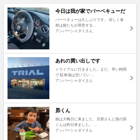
今日は我が家でバーベキューだ
バーベキューは久しぶりです。 珍しく食
材は娘たちが用意する ...
アンバーシャダイさん
あれの買い出しです
トライアルに行きました。まだ、早い時間
で 駐車場は空いてい ...
アンバーシャダイさん
昴くん
娘は大晦日に来ました。旦那さんと孫の昴
くんは昨日来ました。 ...
アンバーシャダイさん