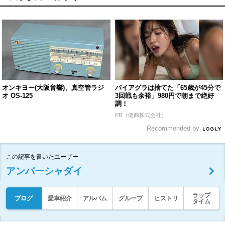
オンキヨー(大阪音響)、真空管ラジ
バイアグラは捨てた「65歳が45分で
オ OS-125
3回戦も余裕」980円で朝まで絶好
調！
PR（健商株式会社）
Recommended by
この記事を書いたユーザー
アンバーシャダイ
ラップ
ブログ
愛車紹介
アルバム
グループ
ヒストリ
タイム