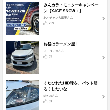
みんカラ：モニターキャンペー
ン【X-ICE SNOW＋】
あぶチャン大魔王さん
213
お昼はラーメン屋！
ＪＩＮ．Ｗさん
55
くたびれたHID球を、パット明
るくしたいな
skyipuさん
69