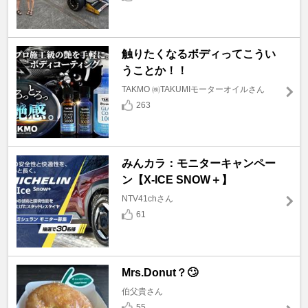
触りたくなるボディってこうい
うことか！！
TAKMO ㈱TAKUMIモーターオイルさん
263
みんカラ：モニターキャンペー
ン【X-ICE SNOW＋】
NTV41chさん
61
Mrs.Donut？🙄
伯父貴さん
55