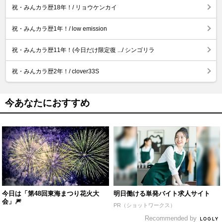
祝・みんカラ歴18年！/ リョウケンカイ
祝・みんカラ歴1年！/ low emission
祝・みんカラ歴11年！(今日だけ限定復 .../ シンゴリラ
祝・みんカラ歴2年！/ clover33S
今あなたにおすすめ
今日は「第48回東海まつり花火大
明日働ける単発バイト求人サイト
会」🎆
PR（ショットワークス）
Recommended by