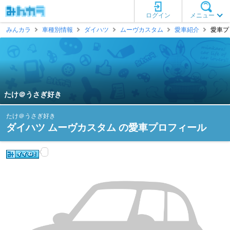
ログイン
メニュー
みんカラ
車種別情報
ダイハツ
ムーヴカスタム
愛車紹介
愛車プ
たけ＠うさぎ好き
たけ＠うさぎ好き
ダイハツ ムーヴカスタム の愛車プロフィール