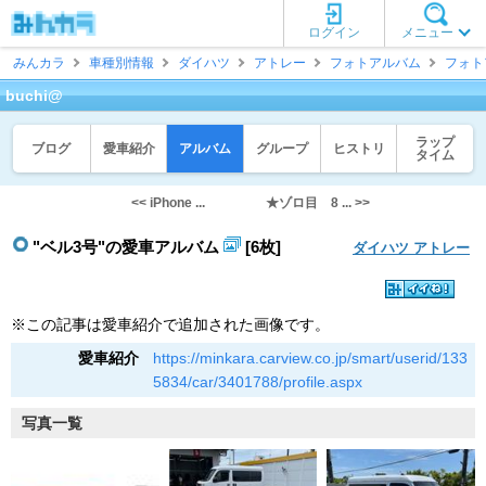
ログイン
メニュー
みんカラ
車種別情報
ダイハツ
アトレー
フォトアルバム
フォト
buchi@
ラップ
ブログ
愛車紹介
アルバム
グループ
ヒストリ
タイム
<< iPhone ...
★ゾロ目 8 ... >>
"ベル3号"の愛車アルバム
[6枚]
ダイハツ アトレー
※この記事は愛車紹介で追加された画像です。
愛車紹介
https://minkara.carview.co.jp/smart/userid/133
5834/car/3401788/profile.aspx
写真一覧