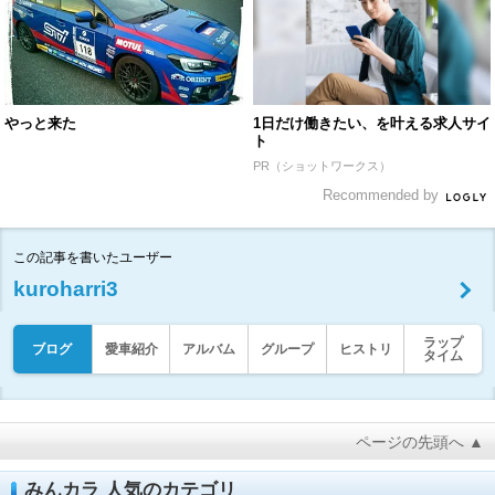
やっと来た
1日だけ働きたい、を叶える求人サイ
ト
PR（ショットワークス）
Recommended by
この記事を書いたユーザー
kuroharri3
ラップ
ブログ
愛車紹介
アルバム
グループ
ヒストリ
タイム
ページの先頭へ ▲
みんカラ 人気のカテゴリ