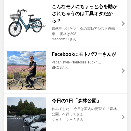
こんなモノにちょっと心を動か
されちゃうのは工具オタだか
ら？
偶然見つけたマキタの電動アシスト自転
車。 価格は298, ...
maccom31さん
Facebookにモトパワーさんが
<span style="font-size:16px;" ...
BROSさん
今日の1日「森林公園」
休みでした。 今日は家内の要望で 「森林
公園」へ行ってきま ...
Ｃｅｌｌｏ－Ａさん