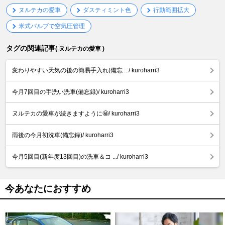
ヌルテカの愛車
ダスティミント色
行動範囲拡大
米式バルブで空気圧管理
タグの関連記事
( ヌルテカの愛車 )
変わりやすい天気の後の簡易手入れ(備忘 .../ kuroharri3
今月7回目の手洗い洗車(備忘録)/ kuroharri3
ヌルテカの愛車が続きますように🤩/ kuroharri3
雨後の今月初洗車(備忘録)/ kuroharri3
今月5回目(新年度13回目)の洗車＆コ .../ kuroharri3
今あなたにおすすめ