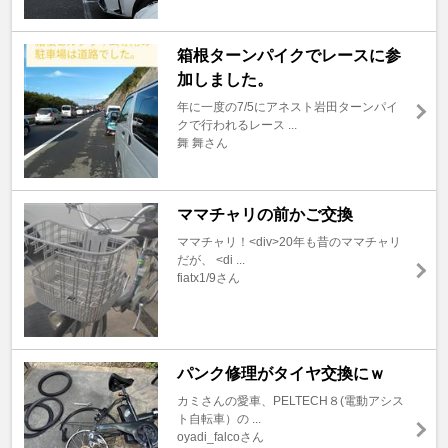
箱根ターンパイクでレースに参
加しました。
年に一度の7/5にアネスト岩田ターンパイ
クで行われるレース ...
舞 舞さん
ママチャリの前かご交換
ママチャリ！<div>20年も昔のママチャリ
だが、 <di ...
fiatx1/9さん
パンク修理がタイヤ交換にｗ
カミさんの愛車、PELTECH８(電動アシス
ト自転車）の ...
oyadi_falcoさん