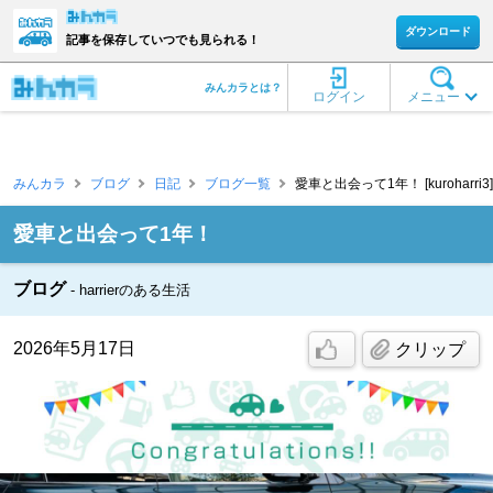
ダウンロード
記事を保存していつでも見られる！
みんカラとは？
ログイン
メニュー
みんカラ
ブログ
日記
ブログ一覧
愛車と出会って1年！ [kuroharri3]
愛車と出会って1年！
ブログ
harrierのある生活
2026年5月17日
クリップ