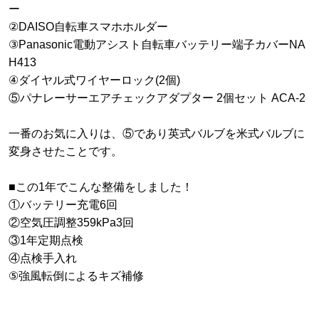
ー
②DAISO自転車スマホホルダー
③Panasonic電動アシスト自転車バッテリー端子カバーNA
H413
④ダイヤル式ワイヤーロック(2個)
⑤パナレーサーエアチェックアダプター 2個セット ACA-2
一番のお気に入りは、⑤であり英式バルブを米式バルブに
変身させたことです。
■この1年でこんな整備をしました！
①バッテリー充電6回
②空気圧調整359kPa3回
③1年定期点検
④点検手入れ
⑤強風転倒によるキズ補修