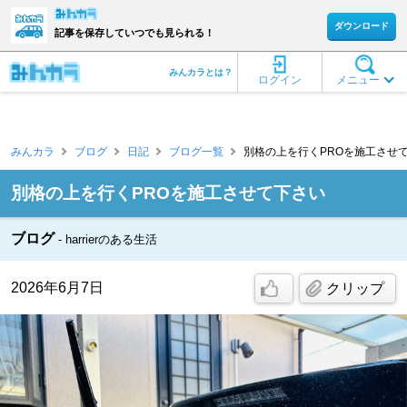
ダウンロード
記事を保存していつでも見られる！
みんカラとは？
ログイン
メニュー
みんカラ
ブログ
日記
ブログ一覧
別格の上を行くPROを施工させて下さい 
別格の上を行くPROを施工させて下さい
ブログ
harrierのある生活
2026年6月7日
クリップ