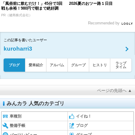
「風俗前に飲むだけ！」45分で3回
2026夏のおツー路１日目
戦も余裕！980円で朝まで絶好調
PR（健商株式会社）
Recommended by
この記事を書いたユーザー
kuroharri3
ラップ
ブログ
愛車紹介
アルバム
グループ
ヒストリ
タイム
ページの先頭へ ▲
みんカラ 人気のカテゴリ
車種別
イイね！
整備手帳
ブログ
パーツレビュー
グループ