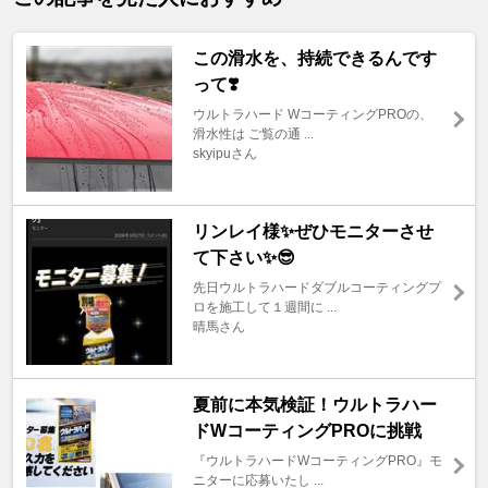
この滑水を、持続できるんです
って❣️
ウルトラハード WコーティングPROの、
滑水性は ご覧の通 ...
skyipuさん
リンレイ様✨ぜひモニターさせ
て下さい✨😎
先日ウルトラハードダブルコーティングプ
ロを施工して１週間に ...
晴馬さん
夏前に本気検証！ウルトラハー
ドWコーティングPROに挑戦
『ウルトラハードWコーティングPRO』モ
ニターに応募いたし ...