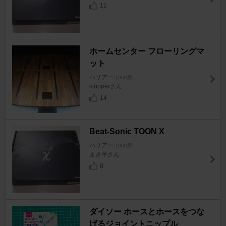
12
ホームセンター フローリングマ
ット
ハリアー
[U60系]
stripperさん
14
Beat-Sonic TOON X
ハリアー
[U60系]
まき芋さん
8
ダイソー ホースとホースをつな
げるジョイントニップル