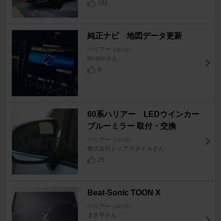
182
純正ナビ 地図データ更新
ハリアー
[U60系]
ko-ponさん
9
60系ハリアー LEDウインカー
ブルーミラー 取付・交換
ハリアー
[U60系]
株式会社シェアスタイルさん
25
Beat-Sonic TOON X
ハリアー
[U60系]
まき芋さん