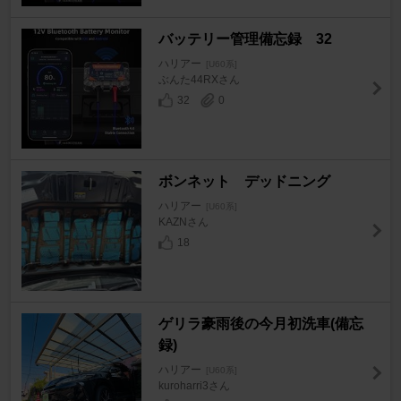
バッテリー管理備忘録 32
ハリアー
[U60系]
ぶんた44RXさん
32
0
ボンネット デッドニング
ハリアー
[U60系]
KAZNさん
18
ゲリラ豪雨後の今月初洗車(備忘
録)
ハリアー
[U60系]
kuroharri3さん