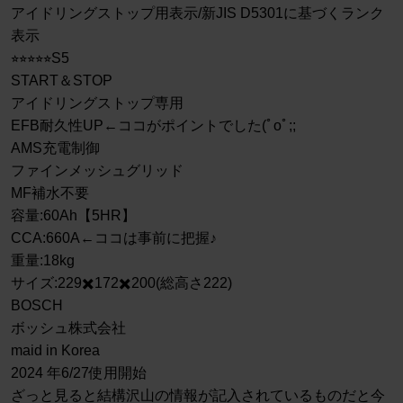
アイドリングストップ用表示/新JIS D5301に基づくランク
表示
⭐︎⭐︎⭐︎⭐︎⭐︎S5
START＆STOP
アイドリングストップ専用
EFB耐久性UP←ココがポイントでした(ﾟoﾟ;;
AMS充電制御
ファインメッシュグリッド
MF補水不要
容量:60Ah【5HR】
CCA:660A←ココは事前に把握♪
重量:18kg
サイズ:229✖️172✖️200(総高さ222)
BOSCH
ボッシュ株式会社
maid in Korea
2024 年6/27使用開始
ざっと見ると結構沢山の情報が記入されているものだと今