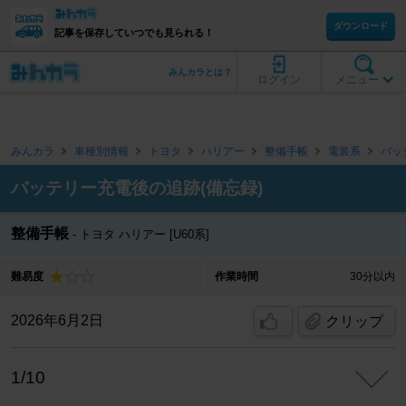
ダウンロード
記事を保存していつでも見られる！
みんカラとは？
ログイン
メニュー
みんカラ
車種別情報
トヨタ
ハリアー
整備手帳
電装系
バッ
バッテリー充電後の追跡(備忘録)
整備手帳
トヨタ ハリアー [U60系]
難易度
作業時間
30分以内
2026年6月2日
クリップ
1/10