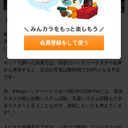
【今後の対応】
画像は昨日夕刻の充電終了時の状態ですが、一度は100%
充電とし維持充電(パルス充電)状態を確認したいと考えて
会員登録をして使う
います♪
ネットで調べた結果では、現在のバッテリーテスター結果
から推測すると、次回の充電は数時間で100%となる予定
です♪
尚、EtrogoバッテリーテスターMICRO-200 Proには、電池
テストの他に起動システム試験、充電システム試験もでき
るテスターと言うことなので、挑戦したいとも考えていま
す^_^
まだまだ知識不足ですが、一歩づつ勉強してバッテリーの