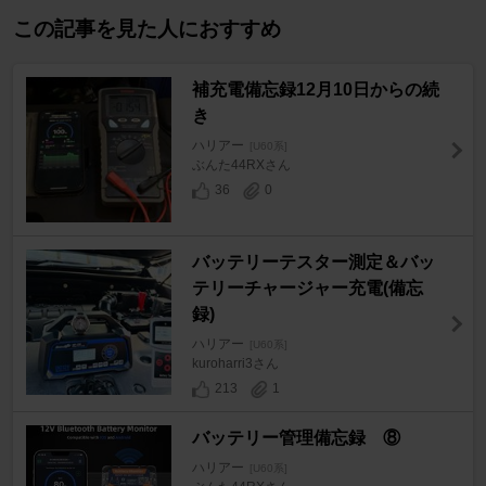
この記事を見た人におすすめ
補充電備忘録12月10日からの続
き
ハリアー
[U60系]
ぶんた44RXさん
36
0
バッテリーテスター測定＆バッ
テリーチャージャー充電(備忘
録)
ハリアー
[U60系]
kuroharri3さん
213
1
バッテリー管理備忘録 ⑧
ハリアー
[U60系]