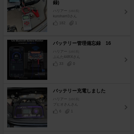
録)
ハリアー
[U60系]
kuroharri3さん
182
1
バッテリー管理備忘録 16
ハリアー
[U60系]
ぶんた44RXさん
33
0
バッテリー充電しました
ハリアー
[U60系]
ブヒオさんさん
6
1