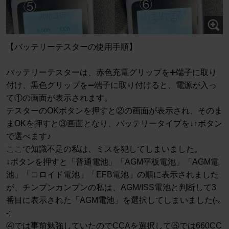
【バッテリーテスターの使用手順】
バッテリーテスターは、赤色充電グリップを➕端子に取り
付け、黒色グリップを➖端子に取り付けると、電源が入っ
て①の画面が表示されます。
テスターのOKボタンを押すと②の画面が表示され、そのま
まOKを押すと③画面となり、バッテリータイプを↓↑ボタン
で選べます♪
ここで知識不足の私は、ミスを犯してしまいました。
↓ボタンを押すと「普通電池」「AGM平板電池」「AGM電
池」「コロイド電池」「EFB電池」の順に表示されました
が、チンプンカンプンの私は、AGM/ISS電池と判断して3
番目に表示された「AGM電池」を選択してしまいました(-｡
-;
④では事前勉強していたのでCCAを選択して⑤では660CC