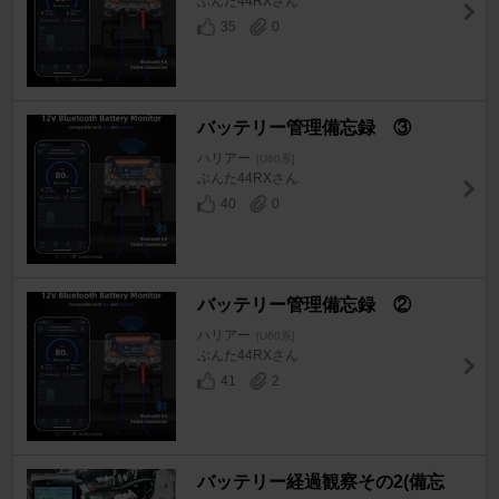
ぶんた44RXさん
35
0
バッテリー管理備忘録 ③
ハリアー
[U60系]
ぶんた44RXさん
40
0
バッテリー管理備忘録 ②
ハリアー
[U60系]
ぶんた44RXさん
41
2
バッテリー経過観察その2(備忘