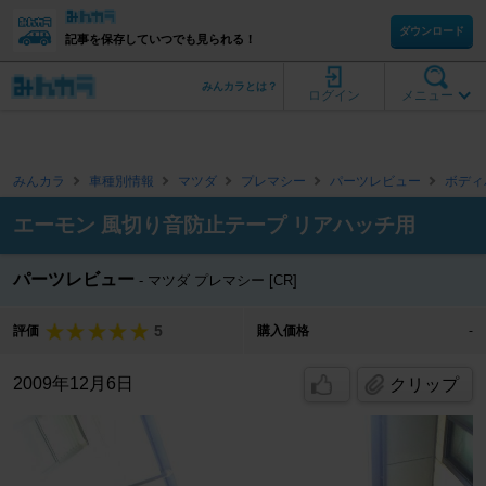
ダウンロード
記事を保存していつでも見られる！
みんカラとは？
ログイン
メニュー
みんカラ
車種別情報
マツダ
プレマシー
パーツレビュー
ボディ
エーモン 風切り音防止テープ リアハッチ用
パーツレビュー
マツダ プレマシー [CR]
5
評価
購入価格
-
2009年12月6日
クリップ