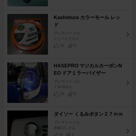
Kashimura カラーモール レッ
ド
プレマシー
[CR]
ととーととさん
22
0
HASEPRO マジカルカーボンN
EO ドアミラーバイザー
プレマシー
[CR]
ＦＷ16さん
25
0
ダイソー くるみボタン２７ｍｍ
プレマシー
[CR]
赤銅プレさん
0
1