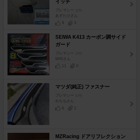
イッチ
プレマシー
[CR]
あずたけさん
9
3
SEIWA K413 カーボン調サイド
ガード
プレマシー
[CR]
MX5さん
11
0
マツダ(純正) ファスナー
プレマシー
[CR]
れちちさん
6
2
MZRacing ドアリフレクション