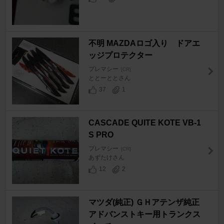
不明 MAZDAロゴ入り ドアエ
ッジプロテクター
プレマシー
[CR]
ととーととさん
37
1
CASCADE QUITE KOTE VB-1
S PRO
プレマシー
[CR]
あずたけさん
12
2
マツダ(純正) ＧＨアテンザ純正
アドバンストキー用トランクス