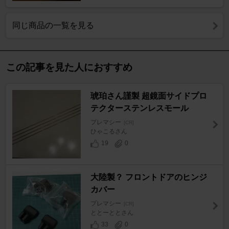
同じ商品の一覧を見る
この記事を見た人におすすめ
琥珀さん謹製 超鏡面サイドプロ
テクターステンレスモール
プレマシー
[CR]
ひゃこるさん
19
0
大陸製？ フロントドアのヒンジ
カバー
プレマシー
[CR]
ととーととさん
33
0