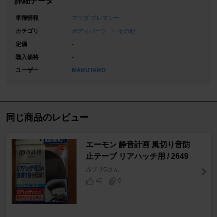
詳細データ
車種情報
マツダ プレマシー
カテゴリ
ボディパーツ
その他
定価
-
購入価格
-
ユーザー
MARUTARO
同じ商品のレビュー
エーモン 静音計画 風切り音防
止テープ リアハッチ用 / 2649
赤プリGさん
40
0