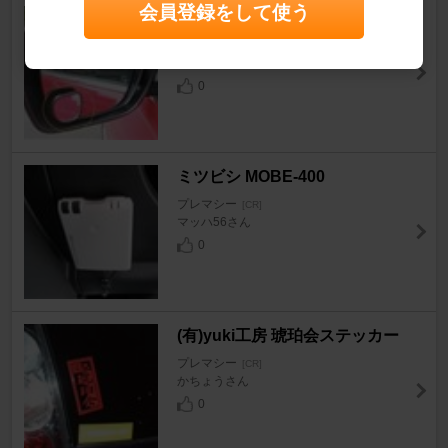
会員登録をして使う
CAR MATE 扇形サブミラー
プレマシー
[CR]
赤πさん
0
ミツビシ MOBE-400
プレマシー
[CR]
マッハ56さん
0
(有)yuki工房 琥珀会ステッカー
プレマシー
[CR]
かちょうさん
0