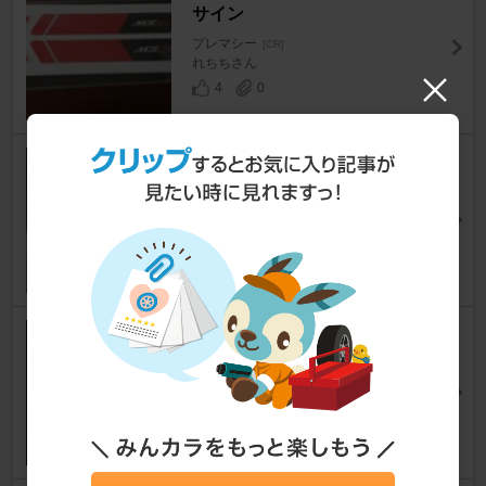
サイン
プレマシー
[CR]
れちちさん
4
0
マツダ(純正) ベルトラインモー
ル
プレマシー
[CR]
プレjinさん
3
0
ENVOY MOTIVA UHP 205/50R
17 93W XL
プレマシー
[CR]
Guraさん
12