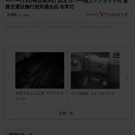
ーバー) LED停止表示灯 防水カバー/強力マグネット付 道
路交通法施行規則適合品 非常灯
2,590
円 （税込）
※中古価格を含んでいます。また価格情報は状況によって変動することがあります。
＠ゆうちゃん工房 フロアクロ
マツダ純正 コインボックス
スバー
記事一覧