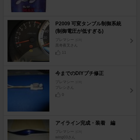
P2009 可変タンブル制御系統
(制御電圧が低すぎる)
プレマシー
[CR]
黒奇夜叉さん
11
今までのDIYプチ修正
プレマシー
[CR]
プレシさん
0
アイライン完成・装着 編
プレマシー
[CR]
wing03さん