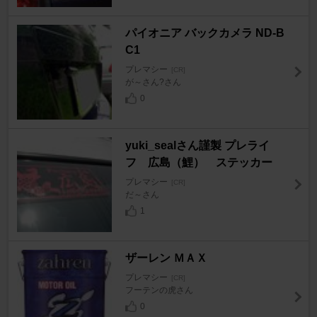
パイオニア バックカメラ ND-B
C1
プレマシー
[CR]
が～さん?さん
0
yuki_sealさん謹製 プレライ
フ 広島（鯉） ステッカー
プレマシー
[CR]
だ～さん
1
ザーレン ＭＡＸ
プレマシー
[CR]
フーテンの虎さん
0