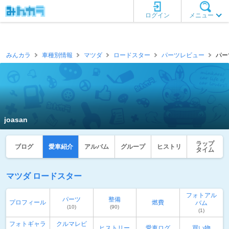
ログイン
メニュー
みんカラ
車種別情報
マツダ
ロードスター
パーツレビュー
パーツ
joasan
ラップ
ブログ
愛車紹介
アルバム
グループ
ヒストリ
タイム
マツダ ロードスター
フォトアル
パーツ
整備
プロフィール
燃費
バム
(10)
(90)
(1)
フォトギャラ
クルマレビ
ヒストリー
愛車ログ
買い物