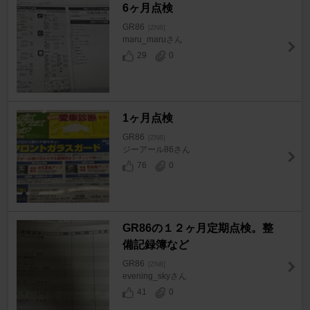
6ヶ月点検
GR86
[ZN8]
maru_maruさん
29
0
1ヶ月点検
GR86
[ZN8]
ジーアール86さん
76
0
GR86の１２ヶ月定期点検。整
備記録簿など
GR86
[ZN8]
evening_skyさん
41
0