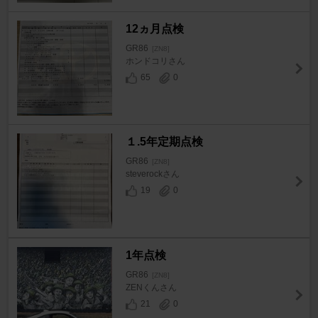
12ヵ月点検
GR86
[ZN8]
ホンドコリさん
65
0
１.5年定期点検
GR86
[ZN8]
steverockさん
19
0
1年点検
GR86
[ZN8]
ZENくんさん
21
0