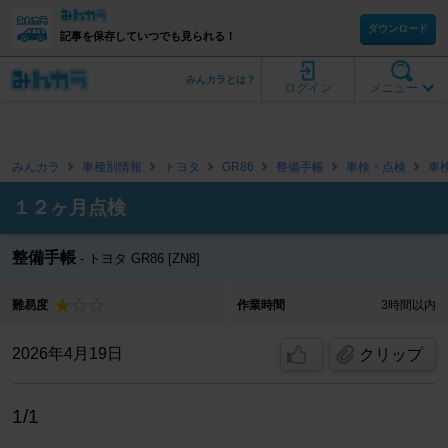
ダウンロード
記事を保存していつでも見られる！
みんカラとは？
ログイン
メニュー
みんカラ
車種別情報
トヨタ
GR86
整備手帳
車検・点検
車
１２ヶ月点検
整備手帳
トヨタ GR86 [ZN8]
難易度
作業時間
3時間以内
2026年4月19日
クリップ
1/1