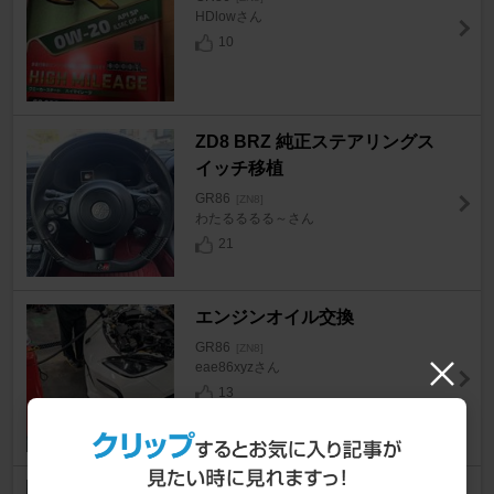
HDlowさん
10
ZD8 BRZ 純正ステアリングス
イッチ移植
GR86
[ZN8]
わたるるるる～さん
21
エンジンオイル交換
GR86
[ZN8]
eae86xyzさん
13
GR86RZマットブラックホイー