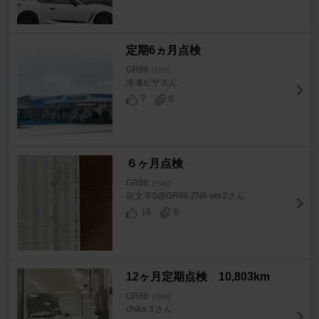
定期6ヵ月点検
GR86
[ZN8]
冷凍ピザさん
7
0
６ヶ月点検
GR86
[ZN8]
頭文字S@GR86 ZN8 ver.2さん
16
0
12ヶ月定期点検 10,803km
GR86
[ZN8]
chika３さん