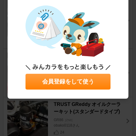
ルのガリ傷の補修完了！完璧に
元通りで大満足♪ホイール修理
業者料金は？
GR86
[ZN8]
evening_skyさん
49
RECARO RSS
GR86
[ZN8]
2ドアファミリーカーさん
29
会員登録をして使う
TRUST GReddy オイルクーラ
ーキット(スタンダードタイプ)
GR86
[ZN8]
obako0118さん
24