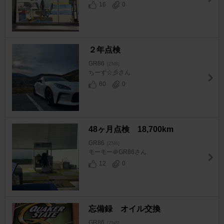
16
0
２年点検
GR86
[ZN8]
ちーず☆彡さん
60
0
48ヶ月点検 18,700km
GR86
[ZN8]
モーモー＠GR86さん
12
0
忘備録 オイル交換
GR86
[ZN8]