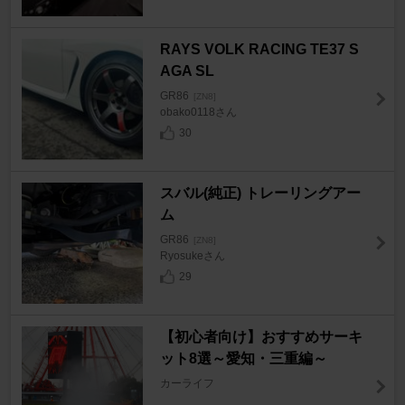
RAYS VOLK RACING TE37 S
AGA SL
GR86
[ZN8]
obako0118さん
30
スバル(純正) トレーリングアー
ム
GR86
[ZN8]
Ryosukeさん
29
【初心者向け】おすすめサーキ
ット8選～愛知・三重編～
カーライフ