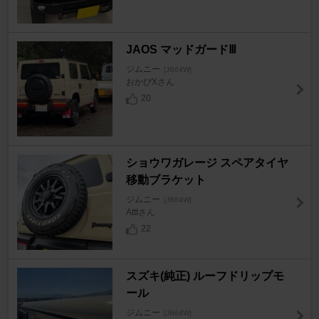
JAOS マッドガードⅢ
ジムニー
[JB64W]
おかぴXさん
20
ショウワガレージ スペアタイヤ
移動ブラケット
ジムニー
[JB64W]
Atttさん
22
スズキ(純正) ルーフドリップモ
ール
ジムニー
[JB64W]