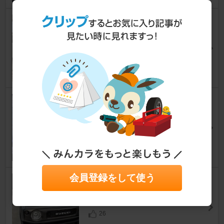
2号車のヘッドライトクリーニ
ング
ジムニー
[JB64W]
Cocacchiさん
252
デフオイル交換
ジムニー
[JB64W]
shujimnyさん
23
会員登録をして使う
スズキ(純正) フロントグリル
ジムニー
[JB64W]
不眠気味さん
26