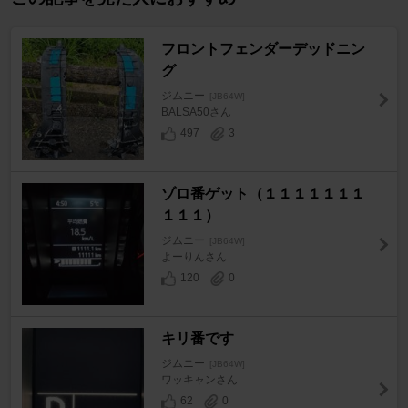
フロントフェンダーデッドニン
グ
ジムニー
[JB64W]
BALSA50さん
497
3
ゾロ番ゲット（１１１１１１１
１１１）
ジムニー
[JB64W]
よーりんさん
120
0
キリ番です
ジムニー
[JB64W]
ワッキャンさん
62
0