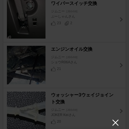
ワイパースイッチ交換
ジムニー
[JB64W]
ぷーしゃんさん
23
2
エンジンオイル交換
ジムニー
[JB64W]
ショウR06Aさん
21
ウォッシャー3ウェイジョイン
ト交換
ジムニー
[JB64W]
JOKER Keiさん
20