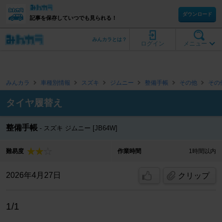
ダウンロード
記事を保存していつでも見られる！
みんカラとは？
ログイン
メニュー
みんカラ
車種別情報
スズキ
ジムニー
整備手帳
その他
その
タイヤ履替え
整備手帳
スズキ ジムニー [JB64W]
難易度
作業時間
1時間以内
2026年4月27日
クリップ
1/1