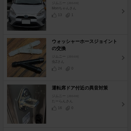
ジムニー
[JB64W]
Monちゃんさん
13
1
ウォッシャーホースジョイント
の交換
ジムニー
[JB64W]
虫Zさん
24
0
運転席ドア付近の異音対策
ジムニー
[JB64W]
たーらんさん
16
0