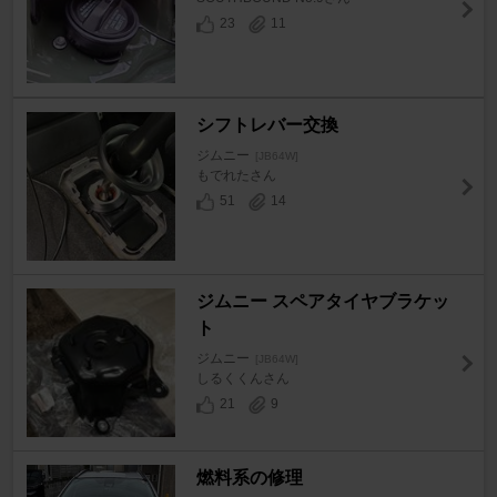
23
11
シフトレバー交換
ジムニー
[JB64W]
もでれたさん
51
14
ジムニー スペアタイヤブラケッ
ト
ジムニー
[JB64W]
しるくくんさん
21
9
燃料系の修理