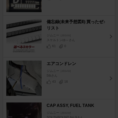
備忘録(未来予想図Ⅱ):買ったぜ♪
リスト
ジムニー
[JB64W]
スケルトンゆ～さん
61
0
エアコンドレン
ジムニー
[JB64W]
5lbさん
43
16
CAP ASSY, FUEL TANK
ジムニー
[JB64W]
SOUTHBOUND No.9さん