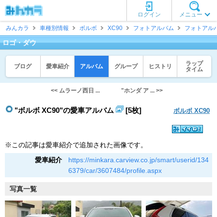
ログイン
メニュー
みんカラ
車種別情報
ボルボ
XC90
フォトアルバム
フォトアル
ロゴ・ダウ
ラップ
ブログ
愛車紹介
アルバム
グループ
ヒストリ
タイム
<< ムラーノ西日 ...
"ホンダ ア ... >>
"ボルボ XC90"の愛車アルバム
[5枚]
ボルボ XC90
※この記事は愛車紹介で追加された画像です。
愛車紹介
https://minkara.carview.co.jp/smart/userid/134
6379/car/3607484/profile.aspx
写真一覧