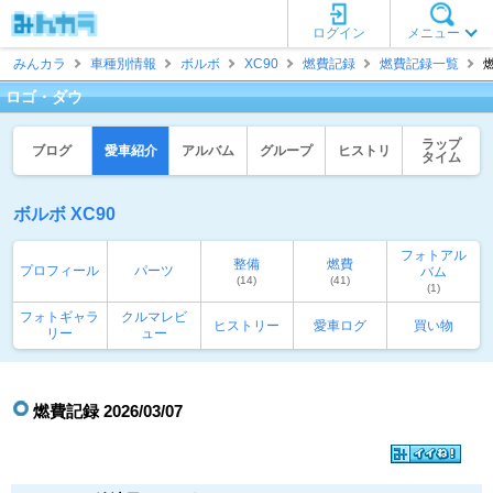
ログイン
メニュー
みんカラ
車種別情報
ボルボ
XC90
燃費記録
燃費記録一覧
燃
ロゴ・ダウ
ラップ
ブログ
愛車紹介
アルバム
グループ
ヒストリ
タイム
ボルボ XC90
フォトアル
整備
燃費
プロフィール
パーツ
バム
(14)
(41)
(1)
フォトギャラ
クルマレビ
ヒストリー
愛車ログ
買い物
リー
ュー
燃費記録 2026/03/07