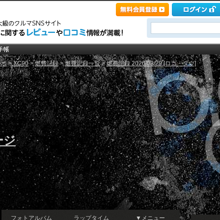
ルボ
>
XC90
>
燃費記録
>
燃費記録一覧
>
燃費記録 2026/03/29 [ロゴ・ダウ]
ージ
フォトアルバム
ラップタイム
▼メニュー