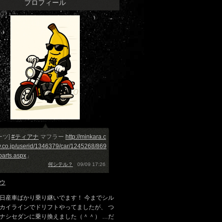
プロフィール
ーツ]
#ティアナ
マフラー
http://minkara.c
w.co.jp/userid/1346379/car/1245268/869
parts.aspx
」
何シテル？
09/09 17:26
ウ
日産車ばかり乗り継いでます！ 今までシル
カイラインでドリフトやってましたが、 つ
ナシセダンに乗り換えました（＾＾） …だ