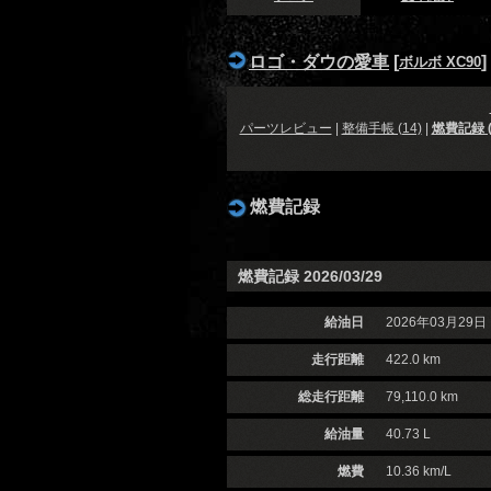
ロゴ・ダウの愛車
[
]
ボルボ XC90
パーツレビュー
|
整備手帳 (14)
|
燃費記録 (
燃費記録
燃費記録 2026/03/29
給油日
2026年03月29日
走行距離
422.0 km
総走行距離
79,110.0 km
給油量
40.73 L
燃費
10.36 km/L