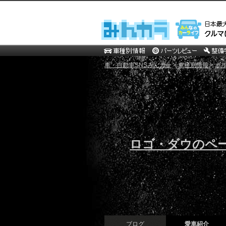
車・自動車SNSみんカラ
>
車種別情報
>
ボ
ロゴ・ダウのペ
ブログ
愛車紹介