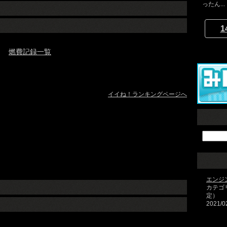
ったん...
1
燃費記録一覧
イイね！ランキングページへ
エンジ
カテゴ
定）
2021/0