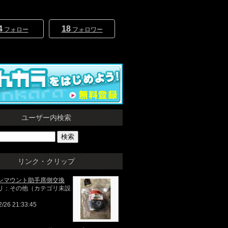
4
18
フォロー
フォロワー
ユーザー内検索
リンク・クリップ
ンマウント助手席側交換
リ：その他（カテゴリ未設
2/26 21:33:45