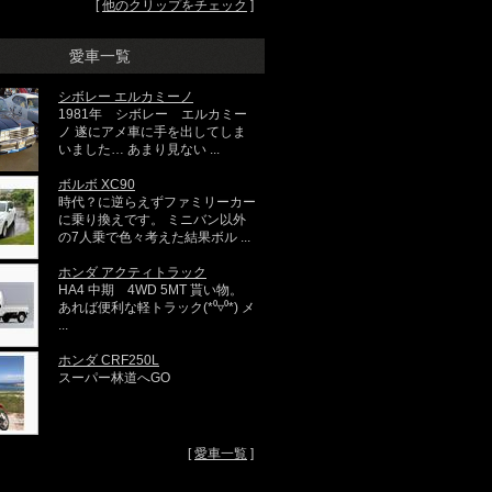
[
他のクリップをチェック
]
愛車一覧
シボレー エルカミーノ
1981年 シボレー エルカミー
ノ 遂にアメ車に手を出してしま
いました… あまり見ない ...
ボルボ XC90
時代？に逆らえずファミリーカー
に乗り換えです。 ミニバン以外
の7人乗で色々考えた結果ボル ...
ホンダ アクティトラック
HA4 中期 4WD 5MT 貰い物。
あれば便利な軽トラック(*⁰▿⁰*) メ
...
ホンダ CRF250L
スーパー林道へGO
[
愛車一覧
]