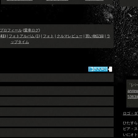
プロフィール
(
愛車ログ
)
41)
|
フォトアルバム (1)
|
フォト
|
クルマレビュー
|
買い物記録
|
ラ
ップタイム
「[パ
arvie
5363/
ロゴ・ダ
ひたすら
ビア・ス
いにオト