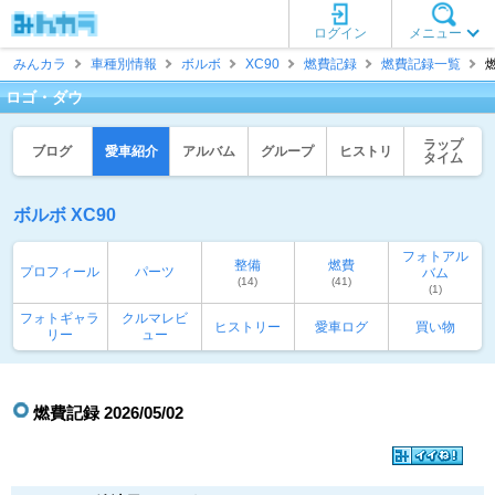
ログイン
メニュー
みんカラ
車種別情報
ボルボ
XC90
燃費記録
燃費記録一覧
燃
ロゴ・ダウ
ラップ
ブログ
愛車紹介
アルバム
グループ
ヒストリ
タイム
ボルボ XC90
フォトアル
整備
燃費
プロフィール
パーツ
バム
(14)
(41)
(1)
フォトギャラ
クルマレビ
ヒストリー
愛車ログ
買い物
リー
ュー
燃費記録 2026/05/02