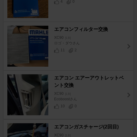
4
0
エアコンフィルター交換
XC90
[LB]
ロゴ・ダウさん
11
2
エアコン エアーアウトレットベ
ント交換
XC90
[LB]
Ecoboostさん
10
0
エアコンガスチャージ(2回目)
XC90
[LB]