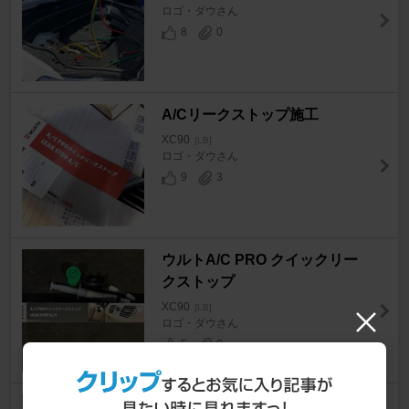
ロゴ・ダウさん
8
0
A/Cリークストップ施工
XC90
[LB]
ロゴ・ダウさん
9
3
ウルトA/C PRO クイックリー
クストップ
XC90
[LB]
ロゴ・ダウさん
5
0
シャットオフバルブ交換