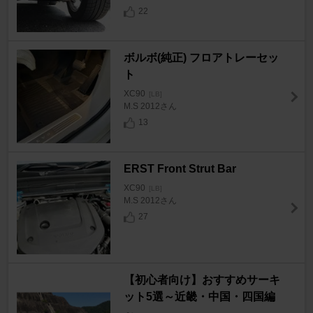
22
ボルボ(純正) フロアトレーセッ
ト
XC90
[LB]
M.S 2012さん
13
ERST Front Strut Bar
XC90
[LB]
M.S 2012さん
27
【初心者向け】おすすめサーキ
ット5選～近畿・中国・四国編