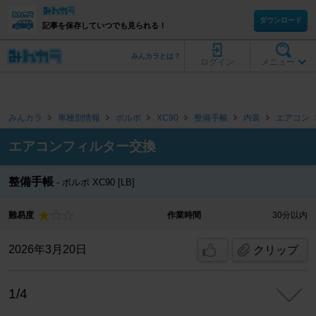
ダウンロード
記事を保存していつでも見られる！
みんカラとは？
ログイン
メニュー
みんカラ
車種別情報
ボルボ
XC90
整備手帳
内装
エアコン
エアコンフィルター交換
整備手帳
ボルボ XC90 [LB]
難易度
作業時間
30分以内
2026年3月20日
クリップ
1/4