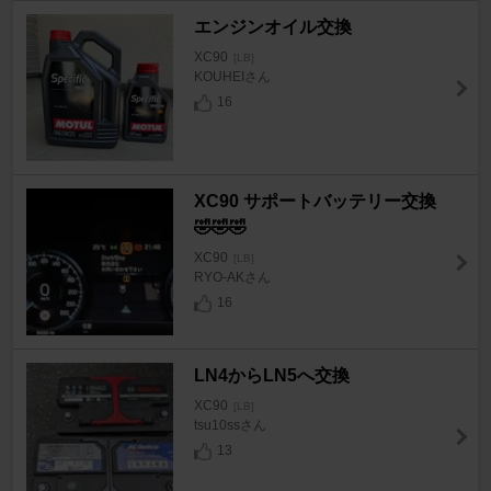
エンジンオイル交換
XC90
[LB]
KOUHEIさん
16
XC90 サポートバッテリー交換
🤣🤣🤣
XC90
[LB]
RYO-AKさん
16
LN4からLN5へ交換
XC90
[LB]
tsu10ssさん
13