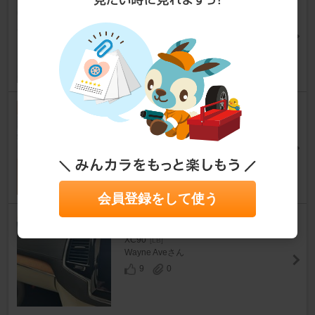
XC90
[LB]
mac10coolさん
10
0
XC90 エバポレーター交換🤣🤣
🤣
XC90
[LB]
RYO-AKさん
20
2
会員登録をして使う
エアコンガス漏れ
XC90
[LB]
Wayne Aveさん
9
0