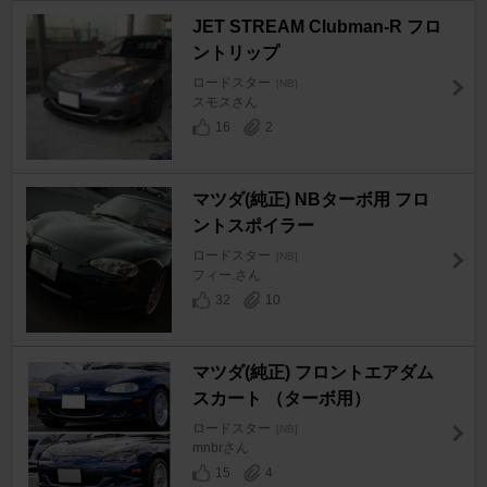
JET STREAM Clubman-R フロ
ントリップ
ロードスター
[NB]
スモスさん
16
2
マツダ(純正) NBターボ用 フロ
ントスポイラー
ロードスター
[NB]
フィー.さん
32
10
マツダ(純正) フロントエアダム
スカート （ターボ用）
ロードスター
[NB]
mnbrさん
15
4