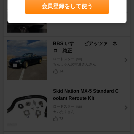
ロードスター
[NB]
会員登録をして使う
HIRO( ﾟ∀ﾟ)ﾉさん
16
BBS いすゞ ピアッツァ ネ
ロ 純正
ロードスター
[NB]
ちんしゃんの常連さんさん
14
Skid Nation MX-5 Standard C
oolant Reroute Kit
ロードスター
[NB]
カムたくさん
73