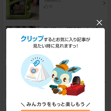
Thatcherさん
22
Skid Nation MX-5 Standard C
oolant Reroute Kit
ロードスター
[NB]
カムたくさん
70
TEIN FLEX Z
ロードスター
[NB]
ほたる2さん
21
DENSO DIU-9500