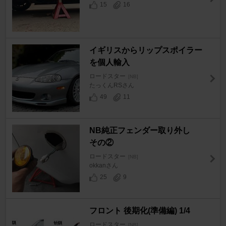
15
16
イギリスからリップスポイラー
を個人輸入
ロードスター
[NB]
たっくんRSさん
49
11
NB純正フェンダー取り外し
その②
ロードスター
[NB]
okkanさん
25
9
フロント 後期化(準備編) 1/4
ロードスター
[NB]