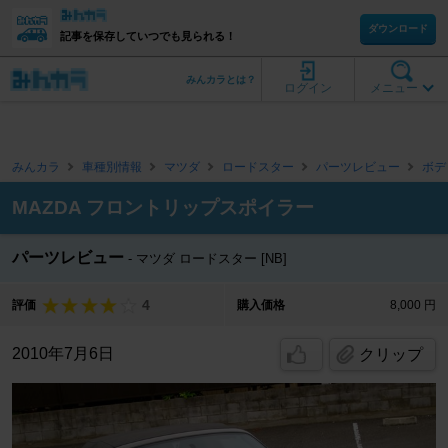
ダウンロード
記事を保存していつでも見られる！
みんカラとは？
ログイン
メニュー
みんカラ
車種別情報
マツダ
ロードスター
パーツレビュー
ボデ
MAZDA フロントリップスポイラー
パーツレビュー
マツダ ロードスター [NB]
4
評価
購入価格
8,000 円
2010年7月6日
クリップ