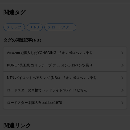
関連タグ
リップ
NB
ロードスター
タグの関連記事
( NB )
Amazonで購入したYONGDING .../ オンボロベンツ乗り
KURE / 呉工業 ゴリラテープ ブ .../ オンボロベンツ乗り
NTN パイロットベアリング (NBロ .../ オンボロベンツ乗り
ロードスターの車検でヘッドライトNG？！/ だちん
ロードスター本購入‼️/ outdoor1970
関連リンク