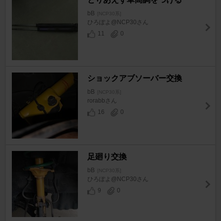
bB
[NCP30系]
ひろぽよ@NCP30さん
11
0
ショックアブソーバー交換
bB
[NCP30系]
rorabbさん
16
0
足廻り交換
bB
[NCP30系]
ひろぽよ@NCP30さん
9
0