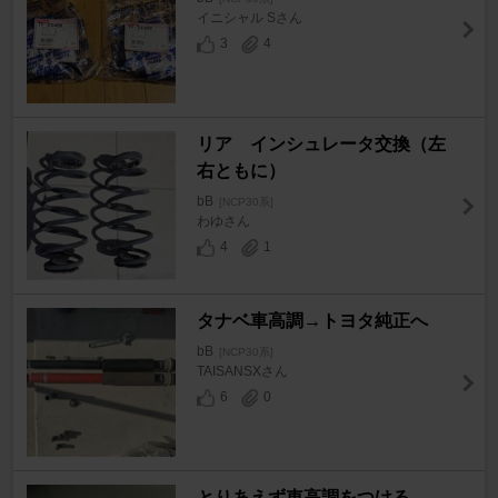
イニシャル Sさん
3
4
リア インシュレータ交換（左
右ともに）
bB
[NCP30系]
わゆさん
4
1
タナベ車高調→トヨタ純正へ
bB
[NCP30系]
TAISANSXさん
6
0
とりあえず車高調をつける