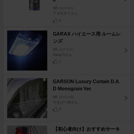
bB
[NCP30系]
アダモすてさん
6
GARAX ハイエース用 ルームレ
ンズ
bB
[NCP30系]
hana-Sさん
1
GARSON Luxury Curtain D.A.
D Monogram Ver.
bB
[NCP30系]
やまぴー@さん
0
【初心者向け】おすすめサーキ