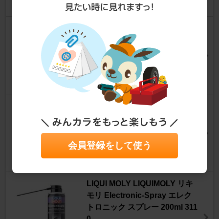
リーン異常(P0171)原因判明f(^
^;
bB
[NCP30系]
TAISANSXさん
25
SPEED MASTER SUPER ATF
PLUS DEXRON Ⅲ
bB
[NCP30系]
アダモすてさん
会員登録をして使う
6
LIQUI MOLY LIQUIMOLY リキ
モリ Electronic-Spray エレク
トロニック スプレー 200ml 311
0