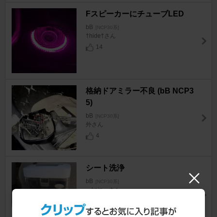
FスピーカーにチューブLED
bB
[NCP30系]
†hide†さん
14
格納ドアミラー不良 (bB NCP3
5)
bB
[NCP30系]
外さん
4
シート洗浄
bB
[NCP30系]
～kein～さん
9