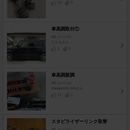
14
0
車高調取付①
bB
[NCP30系]
どともさん
1
5
車高調新調
bB
[NCP30系]
masayoshi.comさん
11
1
スタビライザーリンク取替
bB
[NCP30系]