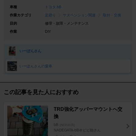
車種
トヨタ bB
作業カテゴリ
足廻り
サスペンション関連
取付・交換
目的
修理・故障・メンテナンス
作業
DIY
いーぽんさん
いーぽんさんの愛車
この記事を見た人におすすめ
TRD強化アッパーマウントへ交
換
bB
[NCP30系]
NADEGATA-bB＠ビビ助さん