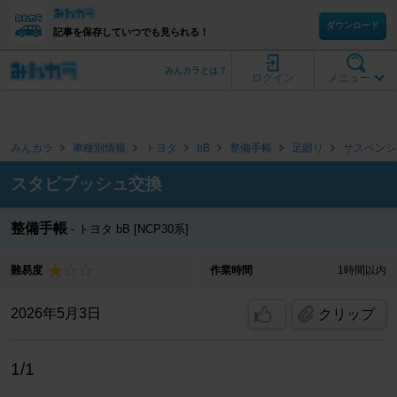
ダウンロード
記事を保存していつでも見られる！
みんカラとは？
ログイン
メニュー
みんカラ
車種別情報
トヨタ
bB
整備手帳
足廻り
サスペンシ
スタビブッシュ交換
整備手帳
トヨタ bB [NCP30系]
難易度
作業時間
1時間以内
2026年5月3日
クリップ
1/1