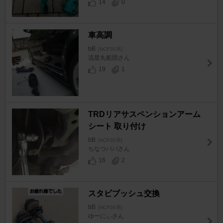
14
0
車高調
bB
[NCP30系]
流星丸船団さん
19
1
TRDリアサスペンションアーム
シート 取り付け
bB
[NCP30系]
ちなつパパさん
16
2
スタビブッシュ交換
bB
[NCP30系]
ゆーにぃさん