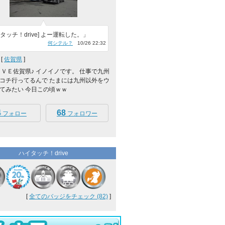
タッチ！drive] よー運転した。」
何シテル？
10/26 22:32
[
佐賀県
]
ＯＶＥ佐賀県♪ イノイノです。 仕事で九州
コチ行ってるんで たまには九州以外をウ
てみたい 今日この頃ｗｗ
4
68
フォロー
フォロワー
ハイタッチ！drive
[
全てのバッジをチェック (82)
]