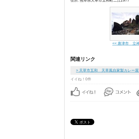
住所: 熊本県天草市五和町二江2977
<< 唐津市 立
関連リンク
> 天草市五和 天草風自家製カレー
イイね！0件