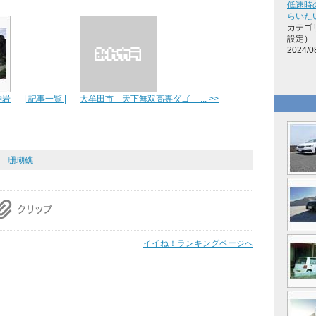
低速時
らいた
カテゴ
設定）
2024/0
神岩
| 記事一覧 |
大牟田市 天下無双高専ダゴ ... >>
屋 珊瑚礁
イイね！ランキングページへ