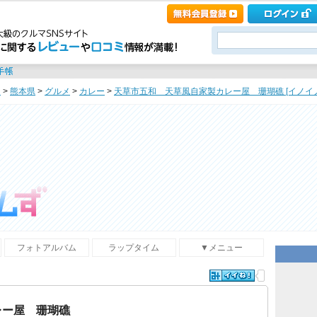
ト
>
熊本県
>
グルメ
>
カレー
>
天草市五和 天草風自家製カレー屋 珊瑚礁 [イノイノ
フォトアルバム
ラップタイム
▼メニュー
レー屋 珊瑚礁