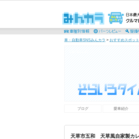
車・自動車SNSみんカラ
>
おすすめスポッ
そらいろタイムず
ブログ
愛車紹介
天草市五和 天草風自家製カ