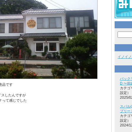
イノイノ
バック
D 〜前
絶品です
カテゴ
設定）
イスしたんですが
2025/0
？って感じでした
スバル(
プリー
カテゴ
設定）
2024/1