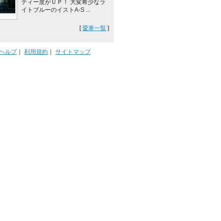
ティー度がＵＰ！ 大変希少なラ
イトブルーのイストA-S ...
[
愛車一覧
]
ヘルプ
｜
利用規約
｜
サイトマップ