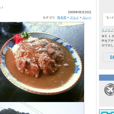
コ！
2009年06月20日
カテゴリ :
熊本県
>
グルメ
>
カレー
「[ハイ
イノイノ
ＷＥ Ｌ
中をアチ
ロウロし
5