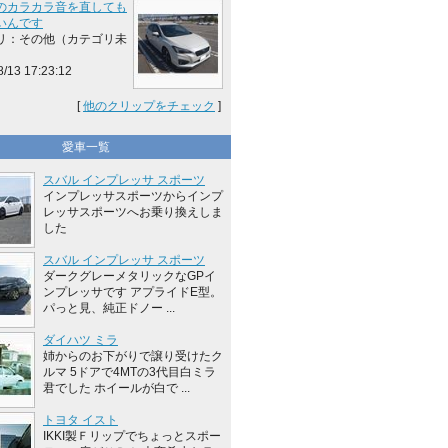
のカラカラ音を直しても
いんです
リ：その他（カテゴリ未
8/13 17:23:12
[
他のクリップをチェック
]
愛車一覧
スバル インプレッサ スポーツ
インプレッサスポーツからインプ
レッサスポーツへお乗り換えしま
した
スバル インプレッサ スポーツ
ダークグレーメタリックなGPイ
ンプレッサです アプライドE型。
パっと見、純正ドノー ...
ダイハツ ミラ
姉からのお下がりで譲り受けたク
ルマ 5ドアで4MTの3代目白ミラ
君でした ホイールが白で ...
トヨタ イスト
IKKI製Ｆリップでちょっとスポー