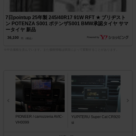
7日pointup 25年製 245/40R17 91W RFT ★ ブリヂスト
ン POTENZA S001 ポテンザS001 BMW承認タイヤ サマ
ータイヤ 新品
36,100
円 （税込）
※中古価格を含んでいます。また価格情報は状況によって変動することがあります。
PIONEER / carrozzeria AVIC-
YUPITERU Super Cat CR920
VH0099
si