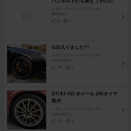
ハブボルト打ち替え（その1）
レガシィツーリングワゴン
[BP]
BP5Rさん
5
7
G25入りました^^
レガシィツーリングワゴン
[BP]
HAL×KAIさん
56
5
STI 8J +53 ホイール 245タイヤ
取付
レガシィツーリングワゴン
[BP]
Catalystさん
15
4