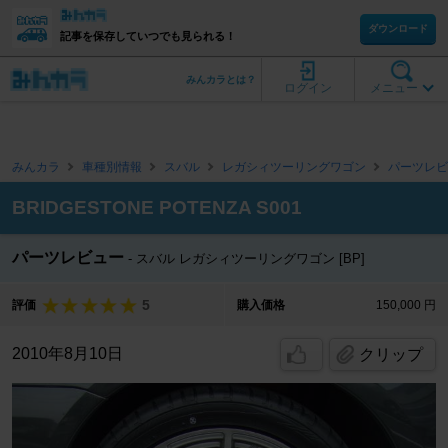
ダウンロード
記事を保存していつでも見られる！
みんカラとは？
ログイン
メニュー
みんカラ
車種別情報
スバル
レガシィツーリングワゴン
パーツレビ
BRIDGESTONE POTENZA S001
パーツレビュー
スバル レガシィツーリングワゴン [BP]
5
評価
購入価格
150,000 円
2010年8月10日
クリップ