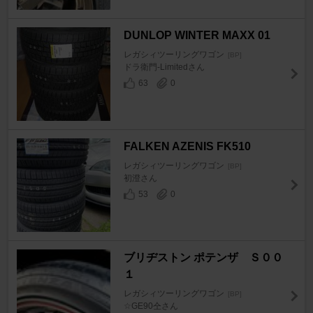
DUNLOP WINTER MAXX 01
レガシィツーリングワゴン
[BP]
ドラ衛門-Limitedさん
63
0
FALKEN AZENIS FK510
レガシィツーリングワゴン
[BP]
初澄さん
53
0
ブリヂストン ポテンザ Ｓ００
１
レガシィツーリングワゴン
[BP]
☆GE90仝さん