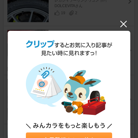
レガシィツーリングワゴン
[BP]
DOLCEVITAさん
19
2
DUNLOP WINTER MAXX WM0
3 225/40R19
レガシィツーリングワゴン
[BP]
BP5F@ふぁんさん
18
0
HANKOOK VENTUS S1 evo3
レガシィツーリングワゴン
[BP]
hkr.さん
15
0
MICHELIN PILOT SPORT 4S