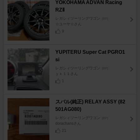
YOKOHAMA ADVAN Racing
RZⅡ
レガシィツーリングワゴン
[BP]
☆ユーヤ☆さん
9
YUPITERU Super Cat PGRO1
si
レガシィツーリングワゴン
[BP]
ｙｋ１１さん
1
スバル(純正) RELAY ASSY (82
501AG080)
レガシィツーリングワゴン
[BP]
dorachansさん
21