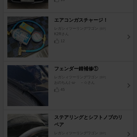
エアコンガスチャージ！
レガシィツーリングワゴン
[BP]
K2Rさん
12
フェンダー錆補修①
レガシィツーリングワゴン
[BP]
おのちん(･ω･ゞ－☆さん
45
ステアリングとシフトノブのリ
ペア
レガシィツーリングワゴン
[BP]