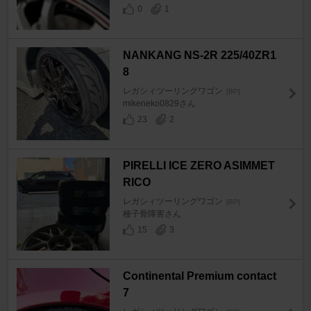
0
1
NANKANG NS-2R 225/40ZR1
8
レガシィツーリングワゴン
[BP]
mikeneko0829さん
23
2
PIRELLI ICE ZERO ASIMMET
RICO
レガシィツーリングワゴン
[BP]
種子骨障害さん
15
3
Continental Premium contact
7