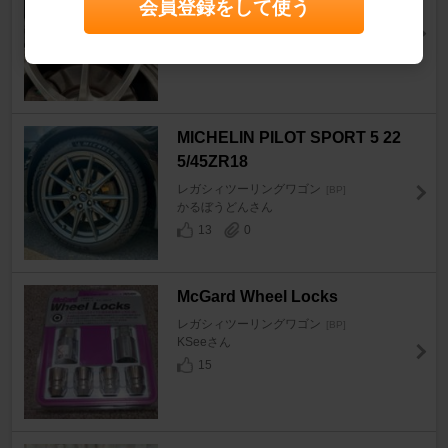
会員登録をして使う
レガシィツーリングワゴン
[BP]
あらまん@さん
66
0
MICHELIN PILOT SPORT 5 22
5/45ZR18
レガシィツーリングワゴン
[BP]
かるぼうどんさん
13
0
McGard Wheel Locks
レガシィツーリングワゴン
[BP]
KSeeさん
15