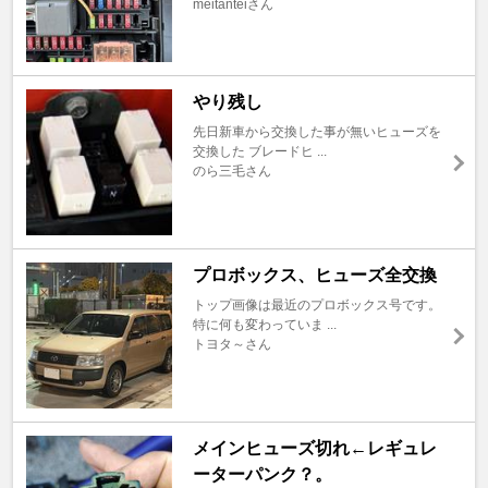
meitanteiさん
やり残し
先日新車から交換した事が無いヒューズを
交換した ブレードヒ ...
のら三毛さん
プロボックス、ヒューズ全交換
トップ画像は最近のプロボックス号です。
特に何も変わっていま ...
トヨタ～さん
メインヒューズ切れ←レギュレ
ーターパンク？。