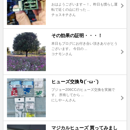
おはようございます～！。昨日も慣らし運
転で近くの山に行った ...
チョスキチさん
その効果の証明・・・！
本日もブログにお付き合い頂きありがとう
ございます。 今日の ...
コナモンさん
ヒューズ交換🌀‪(´･ω･`)
プジョー206CCのヒューズ交換を実施で
す。 所有してから ...
にしや～んさん
マジカルヒューズ 買ってみまし