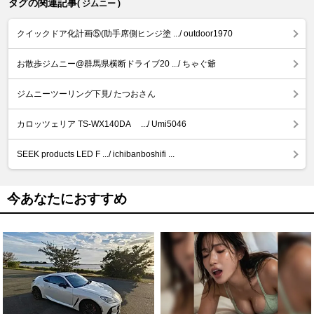
タグの関連記事
( ジムニー )
クイックドア化計画⑤(助手席側ヒンジ塗 .../ outdoor1970
お散歩ジムニー@群馬県横断ドライブ20 .../ ちゃぐ爺
ジムニーツーリング下見/ たつおさん
カロッツェリア TS-WX140DA .../ Umi5046
SEEK products LED F .../ ichibanboshifi ...
今あなたにおすすめ