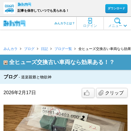
ダウンロード
記事を保存していつでも見られる！
みんカラとは？
ログイン
メニュー
みんカラ
ブログ
日記
ブログ一覧
全ヒューズ交換古い車両なら効果あ
全ヒューズ交換古い車両なら効果ある！？
ブログ
道楽親爺と物欲神
2026年2月17日
クリップ