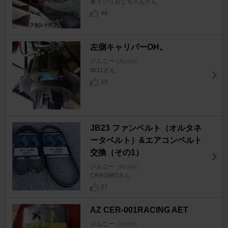
車イジリおじちゃんさん
46
左側キャリパーOH。
ジムニー
[JB23W]
tto11さん
15
JB23 ファンベルト（オルタネ
ータベルト）&エアコンベルト
交換（その1）
ジムニー
[JB23W]
CRR1987さん
27
AZ CER-001RACING AET
ジムニー
[JB23W]