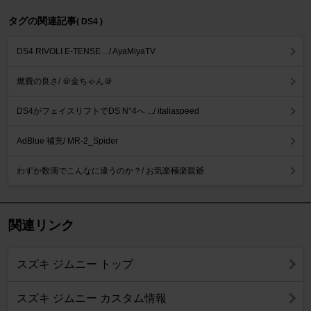
タグの関連記事
( DS4 )
DS4 RIVOLI E-TENSE .../ AyaMiyaTV
燃費の良さ/ ＠金ちゃん＠
DS4がフェイスリフトでDS N°4へ .../ italiaspeed
AdBlue 補充/ MR-2_Spider
わずか数滴でこんなに違うのか？/ お気楽極楽親爺
関連リンク
スズキ ジムニー トップ
スズキ ジムニー カスタム情報