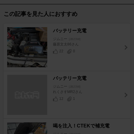
この記事を見た人におすすめ
バッテリー充電
ジムニー
[JB23W]
藤原文太86さん
22
0
バッテリー充電
ジムニー
[JB23W]
れくさすMR2さん
12
1
喝を注入！CTEKで補充電