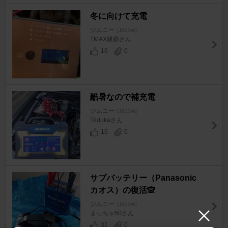
冬に向けて充電
ジムニー
[JB23W]
TMAX親爺さん
16
0
酷暑なので補充電
ジムニー
[JB23W]
Tiidukaさん
16
0
サブバッテリー（Panasonic
カオス）の復活🙊
ジムニー
[JB23W]
まっちゃ50さん
32
0