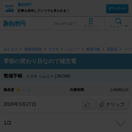
ダウンロード
記事を保存していつでも見られる！
みんカラとは？
ログイン
メニュー
みんカラ
車種別情報
スズキ
ジムニー
整備手帳
電装系
バッ
季節の変わり目なので補充電
整備手帳
スズキ ジムニー [JB23W]
難易度
作業時間
12時間以内
2026年3月27日
クリップ
1/2