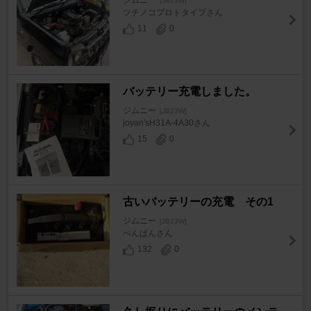
ジムニー
[JB23W]
ツチノコプロトタイプさん
11
0
バッテリー充電しました。
ジムニー
[JB23W]
joyan'sH31A-4A30さん
15
0
古いバッテリーの充電 その1
ジムニー
[JB23W]
ぺんぱんさん
132
0