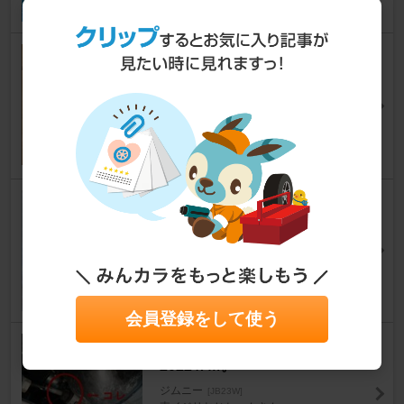
職後のソーラーバッテリーチャ
ージャーセルスターSB700取り
付け
ジムニー
[JB23W]
てっちゃん＠さん
17
2
イルミネーションバルブ交換
ジムニー
[JB23W]
ichibanboshifinkさん
23
会員登録をして使う
クラッチワイヤーの張り調整♪2
2022ｋｍ。
ジムニー
[JB23W]