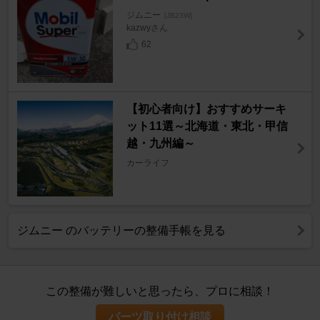
ジムニー
[JB23W]
kazwyさん
62
【初心者向け】おすすめサーキ
ット11選～北海道・東北・甲信
越・九州編～
カーライフ
ジムニー のバッテリーの整備手帳を見る
この整備が難しいと思ったら、プロに相談！
パーツ取り付け相談