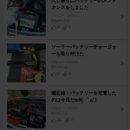
久し振りにバッテリーのメンテ
ナンスをしました
ジムニー
[JB23W]
bigglesさん
8
0
ソーラーバッテリーチャージャ
ーを取り付けた
ジムニー
[JB23W]
IRIUMさん
8
0
備忘録！バッテリーを充電した
のは今日だm9( ﾟдﾟ)
ジムニー
[JB23W]
merrillさん
25
0