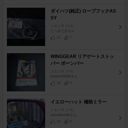
ダイハツ(純正) ロープフックAS
SY
シエンタ
[10系]
どっきどきさん
21
7
WINGGEAR リアゲートストッ
パー ボーンバー
シエンタ
[10系]
kabachi8888さん
14
3
イエローハット 補助ミラー
シエンタ
[10系]
yuuyakesukiさん
14
6