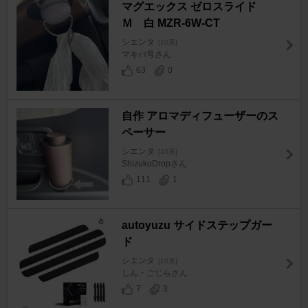
マグエックス ゼロスライド
Ｍ 白 MZR-6W-CT
シエンタ
[10系]
マキバ号さん
63
0
自作 アロマディフューザーのス
ペーサー
シエンタ
[10系]
ShizukuDropさん
111
1
autoyuzu サイドステップガー
ド
シエンタ
[10系]
しん・ごじらさん
7
3