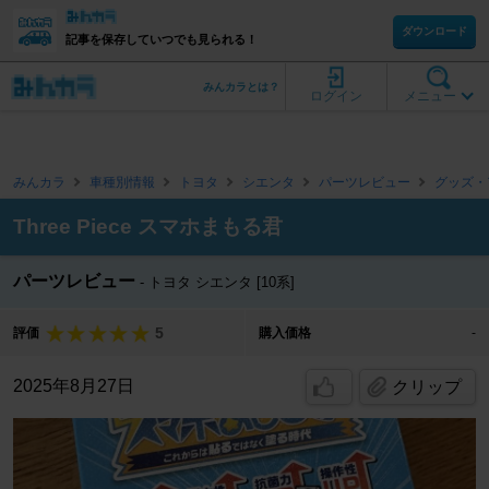
ダウンロード
記事を保存していつでも見られる！
みんカラとは？
ログイン
メニュー
みんカラ
車種別情報
トヨタ
シエンタ
パーツレビュー
グッズ・
Three Piece スマホまもる君
パーツレビュー
トヨタ シエンタ [10系]
5
評価
購入価格
-
2025年8月27日
クリップ