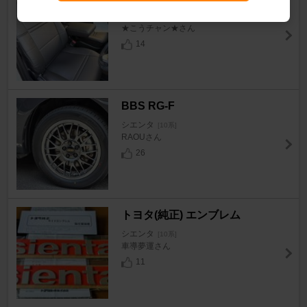
シエンタ
[10系]
★こうチャン★さん
14
BBS RG-F
シエンタ
[10系]
RAOUさん
26
トヨタ(純正) エンブレム
シエンタ
[10系]
車導夢運さん
11