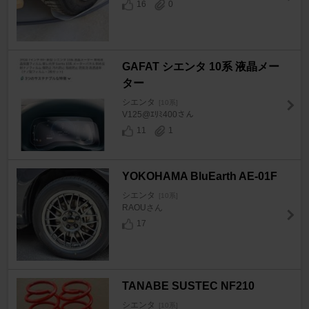
16
0
GAFAT シエンタ 10系 液晶メー
ター
シエンタ
[10系]
V125@ｴﾘﾐ400さん
11
1
YOKOHAMA BluEarth AE-01F
シエンタ
[10系]
RAOUさん
17
TANABE SUSTEC NF210
シエンタ
[10系]