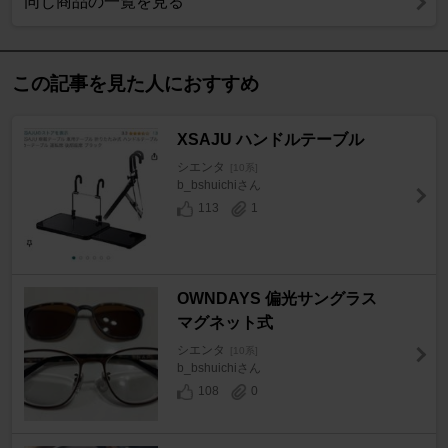
同じ商品の一覧を見る
この記事を見た人におすすめ
XSAJU ハンドルテーブル
シエンタ
[10系]
b_bshuichiさん
113
1
OWNDAYS 偏光サングラス
マグネット式
シエンタ
[10系]
b_bshuichiさん
108
0