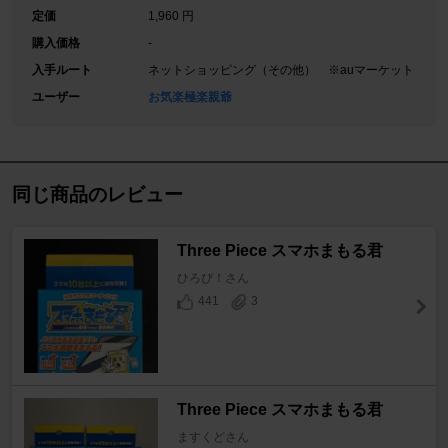
定価
1,960 円
購入価格
-
入手ルート
ネットショッピング（その他） ※auマーケット
ユーザー
お気楽極楽親爺
同じ商品のレビュー
Three Piece スマホまもる君
ひろぴ！さん
441
3
Three Piece スマホまもる君
ますくどさん