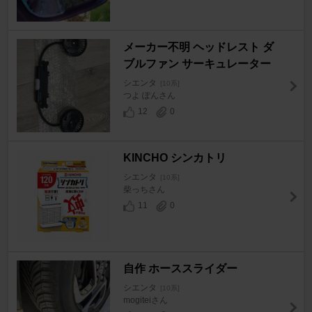
メーカー不明 ヘッドレスト ダ
ブルファン サーキュレーター
シエンタ
[10系]
つよ ぽんさん
12
0
KINCHO シンカトリ
シエンタ
[10系]
柴っちさん
11
0
自作 ホーススライダー
シエンタ
[10系]
mogiteiさん