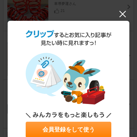
車導夢運さん
21
MICHELIN PRIMACY 5
シエンタ
[10系]
TOMOっちさん
24
トヨタ(純正) 士別フィン
シエンタ
[10系]
☆ともさん☆さん
38
会員登録をして使う
アトリエRV 大型アームレスト