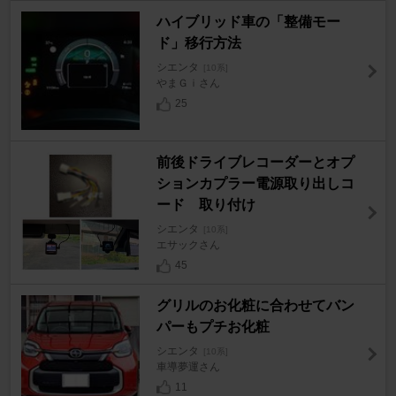
ハイブリッド車の「整備モー
ド」移行方法
シエンタ
[10系]
やまＧｉさん
25
前後ドライブレコーダーとオプ
ションカプラー電源取り出しコ
ード 取り付け
シエンタ
[10系]
エサックさん
45
グリルのお化粧に合わせてバン
パーもプチお化粧
シエンタ
[10系]
車導夢運さん
11