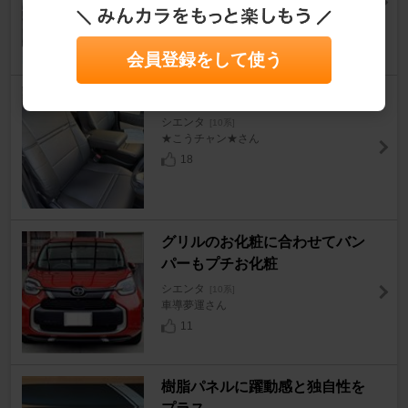
16
会員登録をして使う
Clazzio Clazzio ONE
シエンタ
[10系]
★こうチャン★さん
18
グリルのお化粧に合わせてバン
パーもプチお化粧
シエンタ
[10系]
車導夢運さん
11
樹脂パネルに躍動感と独自性を