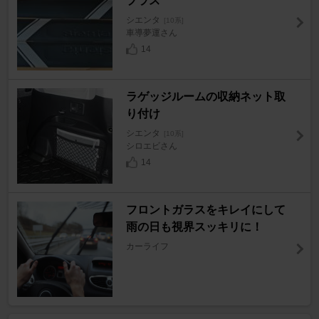
プラス
シエンタ
[10系]
車導夢運さん
14
ラゲッジルームの収納ネット取
り付け
シエンタ
[10系]
シロエビさん
14
フロントガラスをキレイにして
雨の日も視界スッキリに！
カーライフ