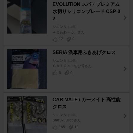
EVOLUTION スパ・プレミアム
水切りシリコンブレード CSP-0
2
シエンタ
[10系]
４どああ～る。さん
12
0
SERIA 洗車用ふきあげクロス
シエンタ
[10系]
Ｇｏ！Ｇｏ！ちび号さん
6
0
CAR MATE / カーメイト 高性能
クロス
シエンタ
[10系]
ShizukuDropさん
165
13