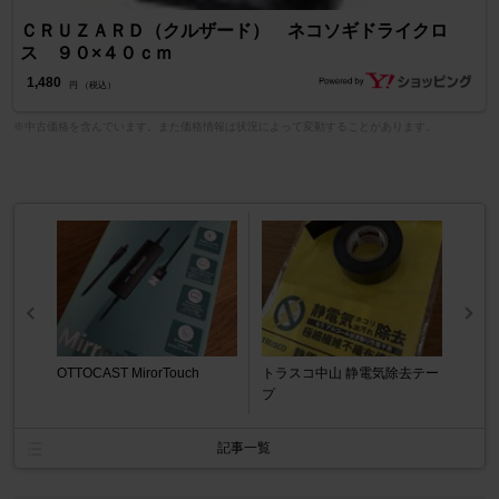
ＣＲＵＺＡＲＤ（クルザード） ネコソギドライクロ
ス ９０×４０ｃｍ
1,480
円 （税込）
※中古価格を含んでいます。また価格情報は状況によって変動することがあります。
OTTOCAST MirorTouch
トラスコ中山 静電気除去テー
プ
記事一覧