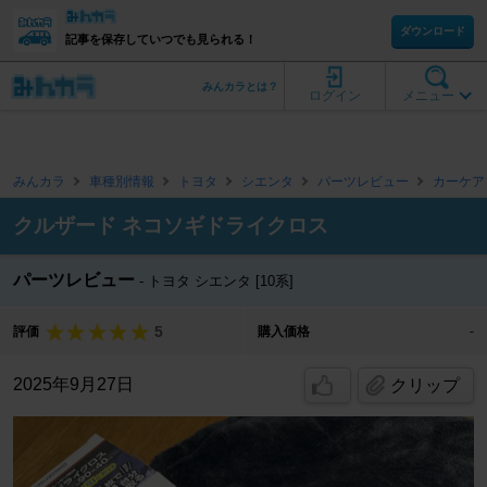
ダウンロード
記事を保存していつでも見られる！
みんカラとは？
ログイン
メニュー
みんカラ
車種別情報
トヨタ
シエンタ
パーツレビュー
カーケア
クルザード ネコソギドライクロス
パーツレビュー
トヨタ シエンタ [10系]
5
評価
購入価格
-
2025年9月27日
クリップ