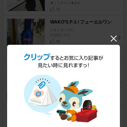
★こうチャン★さん
16
WAKO'S F-1 / フューエルワン
シエンタ
[10系]
たけぼこさん
66
INTER MILANO INFINITY F10
シエンタ
[10系]
★こうチャン★さん
12
アトリエRV 大型アームレスト
シエンタ
[10系]
★こうチャン★さん