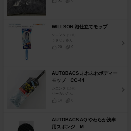
31
0
WILLSON 泡仕立てモップ
シエンタ
[10系]
ぅさじぃさん
20
0
AUTOBACS ふわふわボディー
モップ CC-44
シエンタ
[10系]
りーろいさん
14
0
AUTOBACS AQ.やわらか洗車
用スポンジ M