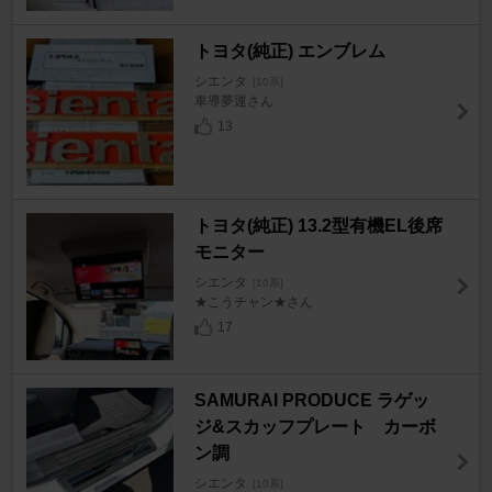
トヨタ(純正) エンブレム
シエンタ
[10系]
車導夢運さん
13
トヨタ(純正) 13.2型有機EL後席
モニター
シエンタ
[10系]
★こうチャン★さん
17
SAMURAI PRODUCE ラゲッ
ジ&スカッフプレート カーボ
ン調
シエンタ
[10系]