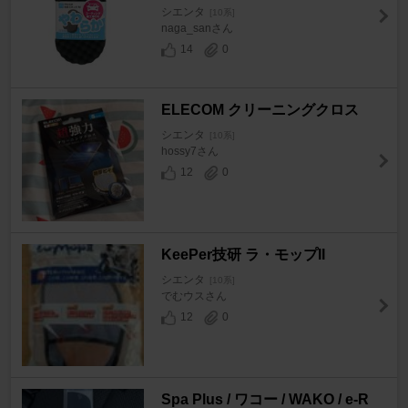
シエンタ
[10系]
naga_sanさん
14
0
ELECOM クリーニングクロス
シエンタ
[10系]
hossy7さん
12
0
KeePer技研 ラ・モップII
シエンタ
[10系]
でむウスさん
12
0
Spa Plus / ワコー / WAKO / e-R