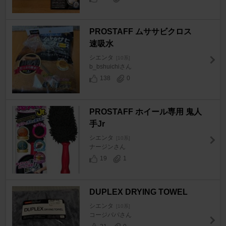
PROSTAFF ムササビクロス
速吸水
シエンタ
[10系]
b_bshuichiさん
138
0
PROSTAFF ホイール専用 鬼人
手Jr
シエンタ
[10系]
ナージンさん
19
1
DUPLEX DRYING TOWEL
シエンタ
[10系]
コージパパさん